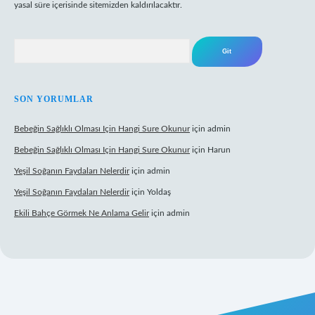
yasal süre içerisinde sitemizden kaldırılacaktır.
Arama
SON YORUMLAR
Bebeğin Sağlıklı Olması Için Hangi Sure Okunur
için
admin
Bebeğin Sağlıklı Olması Için Hangi Sure Okunur
için
Harun
Yeşil Soğanın Faydaları Nelerdir
için
admin
Yeşil Soğanın Faydaları Nelerdir
için
Yoldaş
Ekili Bahçe Görmek Ne Anlama Gelir
için
admin
w.betexper.xyz/