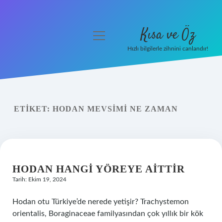
Kısa ve Öz
menüyü
aç
Hızlı bilgilerle zihnini canlandır!
Anasayfa
Gizlilik Politikası
ETIKET:
HODAN MEVSIMI NE ZAMAN
Yasal Uyarı
Hakkımızda
HODAN HANGI YÖREYE AITTIR
Tarih: Ekim 19, 2024
Hodan otu Türkiye’de nerede yetişir? Trachystemon
orientalis, Boraginaceae familyasından çok yıllık bir kök