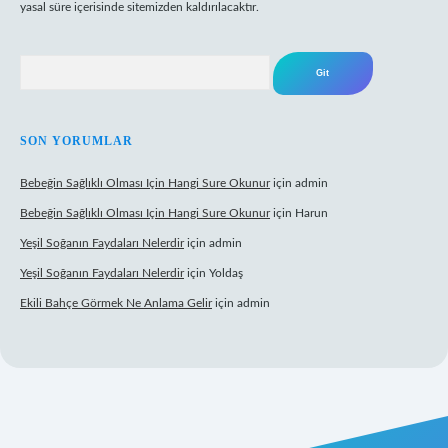
yasal süre içerisinde sitemizden kaldırılacaktır.
Arama
SON YORUMLAR
Bebeğin Sağlıklı Olması Için Hangi Sure Okunur
için
admin
Bebeğin Sağlıklı Olması Için Hangi Sure Okunur
için
Harun
Yeşil Soğanın Faydaları Nelerdir
için
admin
Yeşil Soğanın Faydaları Nelerdir
için
Yoldaş
Ekili Bahçe Görmek Ne Anlama Gelir
için
admin
w.betexper.xyz/