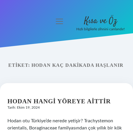
Kısa ve Öz
menüyü
aç
Hızlı bilgilerle zihnini canlandır!
Anasayfa
Gizlilik Politikası
ETIKET:
HODAN KAÇ DAKIKADA HAŞLANIR
Yasal Uyarı
Hakkımızda
HODAN HANGI YÖREYE AITTIR
Tarih: Ekim 19, 2024
Hodan otu Türkiye’de nerede yetişir? Trachystemon
orientalis, Boraginaceae familyasından çok yıllık bir kök