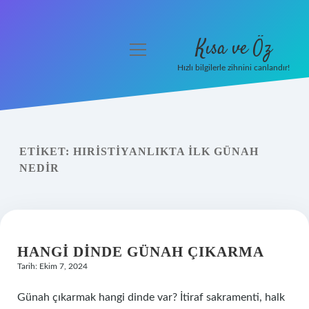
Kısa ve Öz
menüyü
aç
Hızlı bilgilerle zihnini canlandır!
Anasayfa
Gizlilik Politikası
ETIKET:
HIRISTIYANLIKTA ILK GÜNAH
Yasal Uyarı
NEDIR
Hakkımızda
HANGI DINDE GÜNAH ÇIKARMA
Tarih: Ekim 7, 2024
Günah çıkarmak hangi dinde var? İtiraf sakramenti, halk