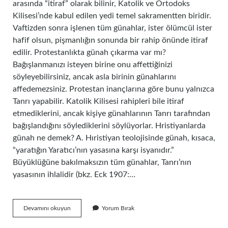
arasında “itiraf” olarak bilinir, Katolik ve Ortodoks
Kilisesi’nde kabul edilen yedi temel sakramentten biridir.
Vaftizden sonra işlenen tüm günahlar, ister ölümcül ister
hafif olsun, pişmanlığın sonunda bir rahip önünde itiraf
edilir. Protestanlıkta günah çıkarma var mı?
Bağışlanmanızı isteyen birine onu affettiğinizi
söyleyebilirsiniz, ancak asla birinin günahlarını
affedemezsiniz. Protestan inançlarına göre bunu yalnızca
Tanrı yapabilir. Katolik Kilisesi rahipleri bile itiraf
etmediklerini, ancak kişiye günahlarının Tanrı tarafından
bağışlandığını söylediklerini söylüyorlar. Hristiyanlarda
günah ne demek? A. Hıristiyan teolojisinde günah, kısaca,
“yaratığın Yaratıcı’nın yasasına karşı isyanıdır.”
Büyüklüğüne bakılmaksızın tüm günahlar, Tanrı’nın
yasasının ihlalidir (bkz. Eck 1907:…
Hangi
Devamını okuyun
Yorum Bırak
Dinde
Günah