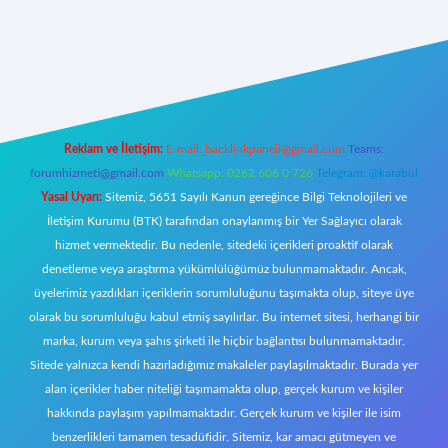
w.betexper.xyz/
Reklam ve İletişim:
E-mail:
backlinkpaneli@gmail.com
Teams:
forumhizmeti@gmail.com
Whatsapp: 0262 606 0 726
Telegram: @karabul
Yasal Uyarı:
Sitemiz, 5651 Sayılı Kanun gereğince Bilgi Teknolojileri ve
İletişim Kurumu (BTK) tarafından onaylanmış bir Yer Sağlayıcı olarak
hizmet vermektedir. Bu nedenle, sitedeki içerikleri proaktif olarak
denetleme veya araştırma yükümlülüğümüz bulunmamaktadır. Ancak,
üyelerimiz yazdıkları içeriklerin sorumluluğunu taşımakta olup, siteye üye
olarak bu sorumluluğu kabul etmiş sayılırlar. Bu internet sitesi, herhangi bir
marka, kurum veya şahıs şirketi ile hiçbir bağlantısı bulunmamaktadır.
Sitede yalnızca kendi hazırladığımız makaleler paylaşılmaktadır. Burada yer
alan içerikler haber niteliği taşımamakta olup, gerçek kurum ve kişiler
hakkında paylaşım yapılmamaktadır. Gerçek kurum ve kişiler ile isim
benzerlikleri tamamen tesadüfidir. Sitemiz, kar amacı gütmeyen ve