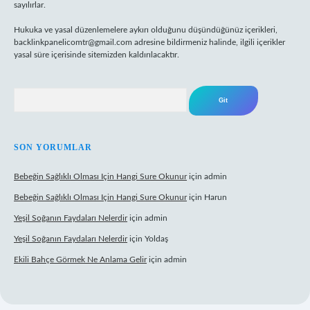
sayılırlar.
Hukuka ve yasal düzenlemelere aykırı olduğunu düşündüğünüz içerikleri,
backlinkpanelicomtr@gmail.com
adresine bildirmeniz halinde, ilgili içerikler
yasal süre içerisinde sitemizden kaldırılacaktır.
Arama
SON YORUMLAR
Bebeğin Sağlıklı Olması Için Hangi Sure Okunur
için
admin
Bebeğin Sağlıklı Olması Için Hangi Sure Okunur
için
Harun
Yeşil Soğanın Faydaları Nelerdir
için
admin
Yeşil Soğanın Faydaları Nelerdir
için
Yoldaş
Ekili Bahçe Görmek Ne Anlama Gelir
için
admin