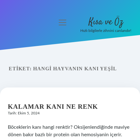
Kısa ve Öz
menüyü
aç
Hızlı bilgilerle zihnini canlandır!
Anasayfa
Gizlilik Politikası
ETIKET:
HANGI HAYVANIN KANI YEŞIL
Yasal Uyarı
Hakkımızda
KALAMAR KANI NE RENK
Tarih: Ekim 5, 2024
Böceklerin kanı hangi renktir? Oksijenlendiğinde maviye
dönen bakır bazlı bir protein olan hemosiyanin içerir.