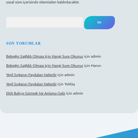
yasal süre içerisinde sitemizden kaldırılacaktır.
Arama
SON YORUMLAR
Bebeğin Sağlıklı Olması Için Hangi Sure Okunur
için
admin
Bebeğin Sağlıklı Olması Için Hangi Sure Okunur
için
Harun
Yeşil Soğanın Faydaları Nelerdir
için
admin
Yeşil Soğanın Faydaları Nelerdir
için
Yoldaş
Ekili Bahçe Görmek Ne Anlama Gelir
için
admin
/www.betexper.xyz/