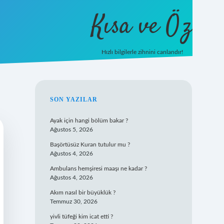
Kısa ve Öz
Hızlı bilgilerle zihnini canlandır!
ilbet
vd casino
vdcasino giriş
https://www.betex
SIDEBAR
SON YAZILAR
Ayak için hangi bölüm bakar ?
Ağustos 5, 2026
Başörtüsüz Kuran tutulur mu ?
Ağustos 4, 2026
Ambulans hemşiresi maaşı ne kadar ?
Ağustos 4, 2026
Akım nasıl bir büyüklük ?
Temmuz 30, 2026
yivli tüfeği kim icat etti ?