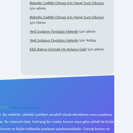
Bebeğin Sağlıklı Olması Için Hangi Sure Okunur
için
admin
Bebeğin Sağlıklı Olması Için Hangi Sure Okunur
için
Harun
Yeşil Soğanın Faydaları Nelerdir
için
admin
Yeşil Soğanın Faydaları Nelerdir
için
Yoldaş
Ekili Bahçe Görmek Ne Anlama Gelir
için
admin
0 726
Telegram: @karabul
 Bu nedenle, sitedeki içerikleri proaktif olarak denetleme veya araştırma
Bu internet sitesi, herhangi bir marka, kurum veya şahıs şirketi ile hiçbir
çek kurum ve kişiler hakkında paylaşım yapılmamaktadır. Gerçek kurum ve