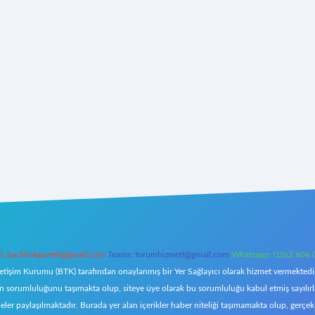
l:
backlinkpaneli@gmail.com
Teams:
forumhizmeti@gmail.com
Whatsapp: 0262 606 
letişim Kurumu (BTK) tarafından onaylanmış bir Yer Sağlayıcı olarak hizmet vermektedir.
orumluluğunu taşımakta olup, siteye üye olarak bu sorumluluğu kabul etmiş sayılırlar. 
eler paylaşılmaktadır. Burada yer alan içerikler haber niteliği taşımamakta olup, ger