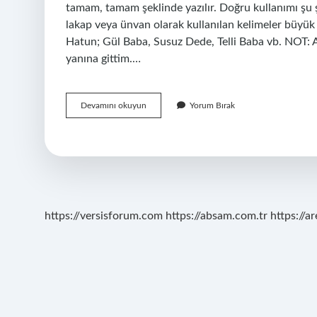
tamam, tamam şeklinde yazılır. Doğru kullanımı şu şe
lakap veya ünvan olarak kullanılan kelimeler büyü
Hatun; Gül Baba, Susuz Dede, Telli Baba vb. NOT: Ak
yanına gittim.…
Peki
Devamını okuyun
Yorum Bırak
Hala
Nasıl
Yazılır
https://versisforum.com
https://absam.com.tr
https://a