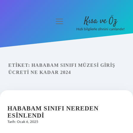
Kısa ve Öz
menüyü
aç
Hızlı bilgilerle zihnini canlandır!
Anasayfa
Gizlilik Politikası
ETIKET:
HABABAM SINIFI MÜZESI GIRIŞ
Yasal Uyarı
ÜCRETI NE KADAR 2024
Hakkımızda
HABABAM SINIFI NEREDEN
ESINLENDI
Tarih: Ocak 6, 2025