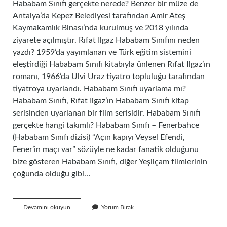
Hababam Sınıfı gerçekte nerede? Benzer bir müze de
Antalya’da Kepez Belediyesi tarafından Amir Ateş
Kaymakamlık Binası’nda kurulmuş ve 2018 yılında
ziyarete açılmıştır. Rıfat Ilgaz Hababam Sınıfını neden
yazdı? 1959’da yayımlanan ve Türk eğitim sistemini
eleştirdiği Hababam Sınıfı kitabıyla ünlenen Rıfat Ilgaz’ın
romanı, 1966’da Ulvi Uraz tiyatro topluluğu tarafından
tiyatroya uyarlandı. Hababam Sınıfı uyarlama mı?
Hababam Sınıfı, Rıfat Ilgaz’ın Hababam Sınıfı kitap
serisinden uyarlanan bir film serisidir. Hababam Sınıfı
gerçekte hangi takımlı? Hababam Sınıfı – Fenerbahce
(Hababam Sınıfı dizisi) “Açın kapıyı Veysel Efendi,
Fener’in maçı var” sözüyle ne kadar fanatik olduğunu
bize gösteren Hababam Sınıfı, diğer Yeşilçam filmlerinin
çoğunda olduğu gibi…
Hababam
Devamını okuyun
Yorum Bırak
Sınıfı
Nereden