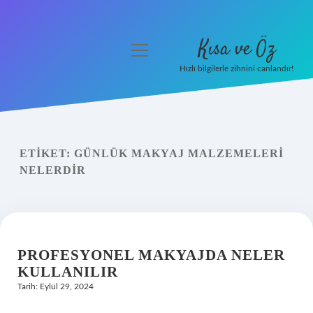
Kısa ve Öz
menüyü
aç
Hızlı bilgilerle zihnini canlandır!
Anasayfa
Gizlilik Politikası
ETIKET:
GÜNLÜK MAKYAJ MALZEMELERI
Yasal Uyarı
NELERDIR
Hakkımızda
PROFESYONEL MAKYAJDA NELER
KULLANILIR
Tarih: Eylül 29, 2024