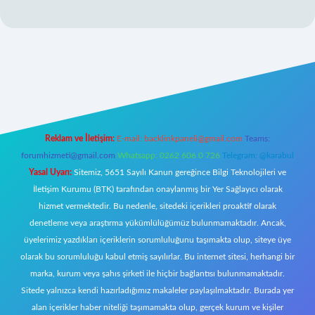
w.betexper.xyz/
Reklam ve İletişim:
E-mail:
backlinkpaneli@gmail.com
Teams:
forumhizmeti@gmail.com
Whatsapp: 0262 606 0 726
Telegram: @karabul
Yasal Uyarı:
Sitemiz, 5651 Sayılı Kanun gereğince Bilgi Teknolojileri ve
İletişim Kurumu (BTK) tarafından onaylanmış bir Yer Sağlayıcı olarak
hizmet vermektedir. Bu nedenle, sitedeki içerikleri proaktif olarak
denetleme veya araştırma yükümlülüğümüz bulunmamaktadır. Ancak,
üyelerimiz yazdıkları içeriklerin sorumluluğunu taşımakta olup, siteye üye
olarak bu sorumluluğu kabul etmiş sayılırlar. Bu internet sitesi, herhangi bir
marka, kurum veya şahıs şirketi ile hiçbir bağlantısı bulunmamaktadır.
Sitede yalnızca kendi hazırladığımız makaleler paylaşılmaktadır. Burada yer
alan içerikler haber niteliği taşımamakta olup, gerçek kurum ve kişiler