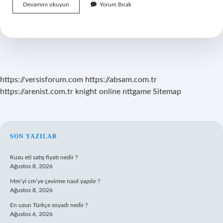
Profesyonel
Devamını okuyun
Yorum Bırak
Makyajda
Neler
Kullanılır
https://versisforum.com
https://absam.com.tr
https://arenist.com.tr
knight online
nttgame
Sitemap
SIDEBAR
SON YAZILAR
Kuzu eti satış fiyatı nedir ?
Ağustos 8, 2026
Mm’yi cm’ye çevirme nasıl yapılır ?
Ağustos 8, 2026
En uzun Türkçe soyadı nedir ?
Ağustos 6, 2026