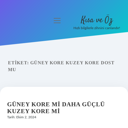
Kısa ve Öz
menüyü
aç
Hızlı bilgilerle zihnini canlandır!
Anasayfa
Gizlilik Politikası
ETIKET:
GÜNEY KORE KUZEY KORE DOST
Yasal Uyarı
MU
Hakkımızda
GÜNEY KORE MI DAHA GÜÇLÜ
KUZEY KORE MI
Tarih: Ekim 2, 2024