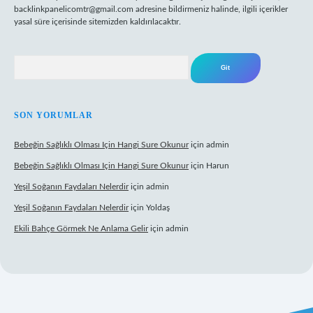
backlinkpanelicomtr@gmail.com
adresine bildirmeniz halinde, ilgili içerikler
yasal süre içerisinde sitemizden kaldırılacaktır.
Arama
SON YORUMLAR
Bebeğin Sağlıklı Olması Için Hangi Sure Okunur
için
admin
Bebeğin Sağlıklı Olması Için Hangi Sure Okunur
için
Harun
Yeşil Soğanın Faydaları Nelerdir
için
admin
Yeşil Soğanın Faydaları Nelerdir
için
Yoldaş
Ekili Bahçe Görmek Ne Anlama Gelir
için
admin