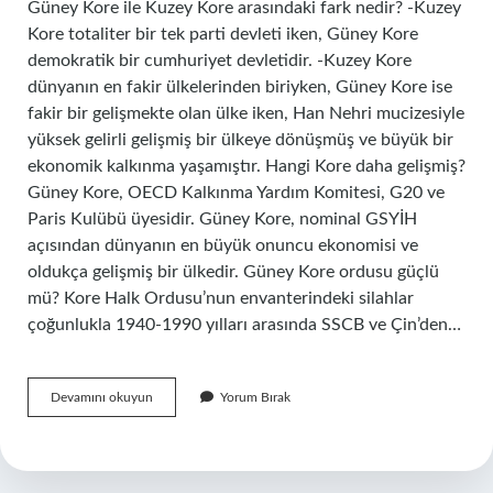
Güney Kore ile Kuzey Kore arasındaki fark nedir? -Kuzey
Kore totaliter bir tek parti devleti iken, Güney Kore
demokratik bir cumhuriyet devletidir. -Kuzey Kore
dünyanın en fakir ülkelerinden biriyken, Güney Kore ise
fakir bir gelişmekte olan ülke iken, Han Nehri mucizesiyle
yüksek gelirli gelişmiş bir ülkeye dönüşmüş ve büyük bir
ekonomik kalkınma yaşamıştır. Hangi Kore daha gelişmiş?
Güney Kore, OECD Kalkınma Yardım Komitesi, G20 ve
Paris Kulübü üyesidir. Güney Kore, nominal GSYİH
açısından dünyanın en büyük onuncu ekonomisi ve
oldukça gelişmiş bir ülkedir. Güney Kore ordusu güçlü
mü? Kore Halk Ordusu’nun envanterindeki silahlar
çoğunlukla 1940-1990 yılları arasında SSCB ve Çin’den…
Güney
Devamını okuyun
Yorum Bırak
Kore
Mi
Daha
Güçlü