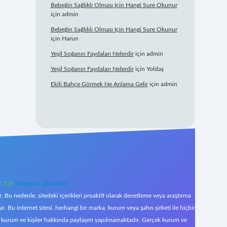
Bebeğin Sağlıklı Olması Için Hangi Sure Okunur
için
admin
Bebeğin Sağlıklı Olması Için Hangi Sure Okunur
için
Harun
Yeşil Soğanın Faydaları Nelerdir
için
admin
Yeşil Soğanın Faydaları Nelerdir
için
Yoldaş
Ekili Bahçe Görmek Ne Anlama Gelir
için
admin
0 726
Telegram: @karabul
 Bu nedenle, sitedeki içerikleri proaktif olarak denetleme veya araştırma
Bu internet sitesi, herhangi bir marka, kurum veya şahıs şirketi ile hiçbir
çek kurum ve kişiler hakkında paylaşım yapılmamaktadır. Gerçek kurum ve