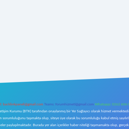
l:
backlinkpaneli@gmail.com
Teams:
forumhizmeti@gmail.com
Whatsapp: 0262 606 
letişim Kurumu (BTK) tarafından onaylanmış bir Yer Sağlayıcı olarak hizmet vermektedir.
orumluluğunu taşımakta olup, siteye üye olarak bu sorumluluğu kabul etmiş sayılırlar. 
eler paylaşılmaktadır. Burada yer alan içerikler haber niteliği taşımamakta olup, ger