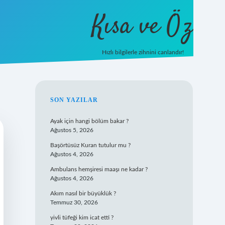
Kısa ve Öz
Hızlı bilgilerle zihnini canlandır!
ilbet
vd casino
vdcasino
SIDEBAR
SON YAZILAR
Ayak için hangi bölüm bakar ?
Ağustos 5, 2026
Başörtüsüz Kuran tutulur mu ?
Ağustos 4, 2026
Ambulans hemşiresi maaşı ne kadar ?
Ağustos 4, 2026
Akım nasıl bir büyüklük ?
Temmuz 30, 2026
yivli tüfeği kim icat etti ?