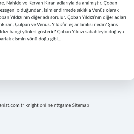
ühre, Nahide ve Kervan Kıran adlarıyla da anılmıştır. Çoban
 gezegeni olduğundan, isimlendirmede sıklıkla Venüs olarak
ban Yıldızı’nın diğer adı sorulur. Çoban Yıldızı’nın diğer adları
nkıran, Çulpan ve Venüs. Yıldız’ın eş anlamlısı nedir? Şans
ıldızı hangi yönleri gösterir? Çoban Yıldızı sabahleyin doğuyu
 parlak cismin yönü doğu gibi…
renist.com.tr
knight online
nttgame
Sitemap