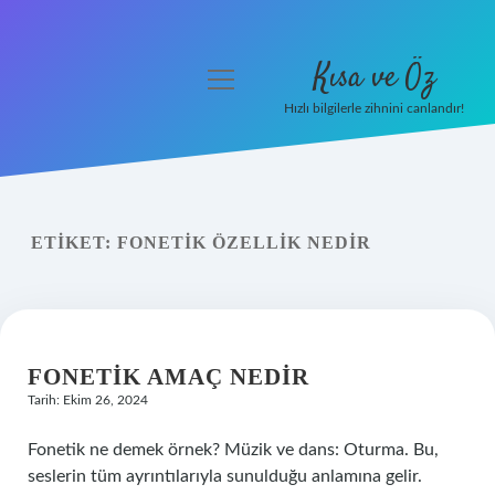
Kısa ve Öz
menüyü
aç
Hızlı bilgilerle zihnini canlandır!
Anasayfa
Gizlilik Politikası
ETIKET:
FONETIK ÖZELLIK NEDIR
Yasal Uyarı
Hakkımızda
FONETIK AMAÇ NEDIR
Tarih: Ekim 26, 2024
Fonetik ne demek örnek? Müzik ve dans: Oturma. Bu,
seslerin tüm ayrıntılarıyla sunulduğu anlamına gelir.