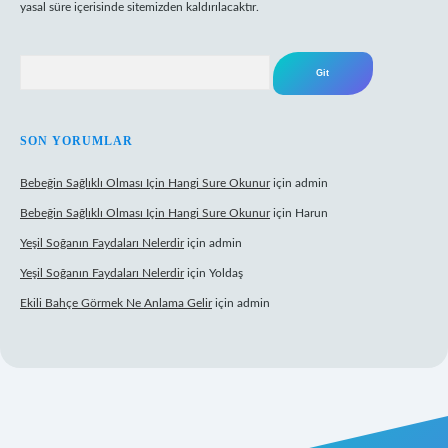
yasal süre içerisinde sitemizden kaldırılacaktır.
Arama
SON YORUMLAR
Bebeğin Sağlıklı Olması Için Hangi Sure Okunur
için
admin
Bebeğin Sağlıklı Olması Için Hangi Sure Okunur
için
Harun
Yeşil Soğanın Faydaları Nelerdir
için
admin
Yeşil Soğanın Faydaları Nelerdir
için
Yoldaş
Ekili Bahçe Görmek Ne Anlama Gelir
için
admin
w.betexper.xyz/