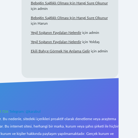
Bebeğin Sağlıklı Olması Için Hangi Sure Okunur
için
admin
Bebeğin Sağlıklı Olması Için Hangi Sure Okunur
için
Harun
Yeşil Soğanın Faydaları Nelerdir
için
admin
Yeşil Soğanın Faydaları Nelerdir
için
Yoldaş
Ekili Bahçe Görmek Ne Anlama Gelir
için
admin
0 726
Telegram: @karabul
 Bu nedenle, sitedeki içerikleri proaktif olarak denetleme veya araştırma
Bu internet sitesi, herhangi bir marka, kurum veya şahıs şirketi ile hiçbir
çek kurum ve kişiler hakkında paylaşım yapılmamaktadır. Gerçek kurum ve