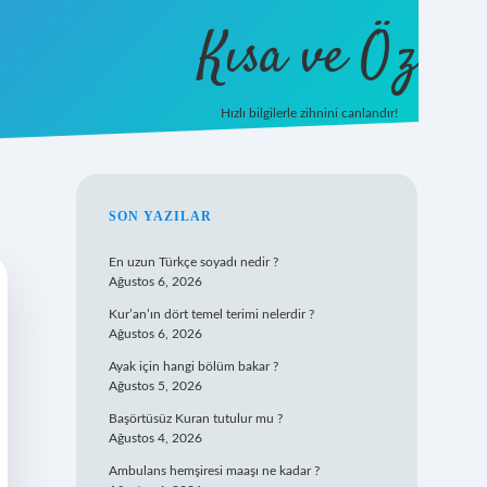
Kısa ve Öz
Hızlı bilgilerle zihnini canlandır!
ilbet
vd casino
vdcasino giriş
https://www.betexpe
SIDEBAR
SON YAZILAR
En uzun Türkçe soyadı nedir ?
Ağustos 6, 2026
Kur’an’ın dört temel terimi nelerdir ?
Ağustos 6, 2026
Ayak için hangi bölüm bakar ?
Ağustos 5, 2026
Başörtüsüz Kuran tutulur mu ?
Ağustos 4, 2026
Ambulans hemşiresi maaşı ne kadar ?