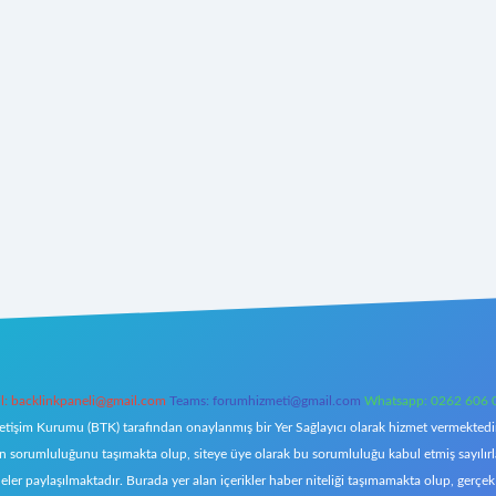
l:
backlinkpaneli@gmail.com
Teams:
forumhizmeti@gmail.com
Whatsapp: 0262 606 
letişim Kurumu (BTK) tarafından onaylanmış bir Yer Sağlayıcı olarak hizmet vermektedir.
orumluluğunu taşımakta olup, siteye üye olarak bu sorumluluğu kabul etmiş sayılırlar. 
eler paylaşılmaktadır. Burada yer alan içerikler haber niteliği taşımamakta olup, ger