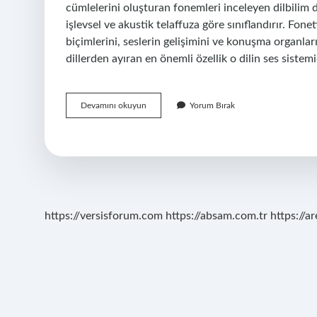
cümlelerini oluşturan fonemleri inceleyen dilbilim d
işlevsel ve akustik telaffuza göre sınıflandırır. Fonet
biçimlerini, seslerin gelişimini ve konuşma organların
dillerden ayıran en önemli özellik o dilin ses sist
Fonetik
Devamını okuyun
Yorum Bırak
Amaç
Nedir
https://versisforum.com
https://absam.com.tr
https://a