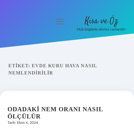
Kısa ve Öz
menüyü
aç
Hızlı bilgilerle zihnini canlandır!
Anasayfa
Gizlilik Politikası
ETIKET:
EVDE KURU HAVA NASIL
Yasal Uyarı
NEMLENDIRILIR
Hakkımızda
ODADAKI NEM ORANI NASIL
ÖLÇÜLÜR
Tarih: Ekim 4, 2024