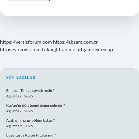
Nem
Oranı
Nasıl
Ölçülür
https://versisforum.com
https://absam.com.tr
https://arenist.com.tr
knight online
nttgame
Sitemap
SIDEBAR
SON YAZILAR
En uzun Türkçe soyadı nedir ?
Ağustos 6, 2026
Kur’an’ın dört temel terimi nelerdir ?
Ağustos 6, 2026
Ayak için hangi bölüm bakar ?
Ağustos 5, 2026
Başörtüsüz Kuran tutulur mu ?