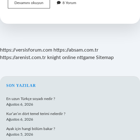
Etkinlik
Devamını okuyun
8 Yorum
Türleri
Nelerdir
https://versisforum.com
https://absam.com.tr
https://arenist.com.tr
knight online
nttgame
Sitemap
SIDEBAR
SON YAZILAR
En uzun Türkçe soyadı nedir ?
Ağustos 6, 2026
Kur’an’ın dört temel terimi nelerdir ?
Ağustos 6, 2026
Ayak için hangi bölüm bakar ?
Ağustos 5, 2026