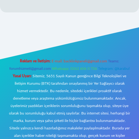
/www.betexper.xyz/
Reklam ve İletişim:
E-mail:
backlinkpaneli@gmail.com
Teams:
forumhizmeti@gmail.com
Whatsapp: 0262 606 0 726
Telegram: @karabul
Yasal Uyarı:
Sitemiz, 5651 Sayılı Kanun gereğince Bilgi Teknolojileri ve
İletişim Kurumu (BTK) tarafından onaylanmış bir Yer Sağlayıcı olarak
hizmet vermektedir. Bu nedenle, sitedeki içerikleri proaktif olarak
denetleme veya araştırma yükümlülüğümüz bulunmamaktadır. Ancak,
üyelerimiz yazdıkları içeriklerin sorumluluğunu taşımakta olup, siteye üye
olarak bu sorumluluğu kabul etmiş sayılırlar. Bu internet sitesi, herhangi bir
marka, kurum veya şahıs şirketi ile hiçbir bağlantısı bulunmamaktadır.
Sitede yalnızca kendi hazırladığımız makaleler paylaşılmaktadır. Burada yer
alan içerikler haber niteliği taşımamakta olup, gerçek kurum ve kişiler