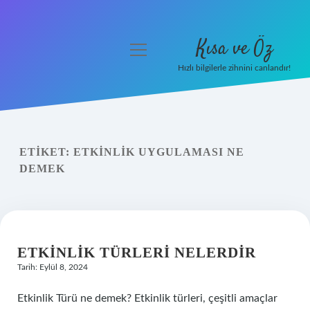
Kısa ve Öz
menüyü
aç
Hızlı bilgilerle zihnini canlandır!
Anasayfa
Gizlilik Politikası
ETIKET:
ETKINLIK UYGULAMASI NE
Yasal Uyarı
DEMEK
Hakkımızda
ETKINLIK TÜRLERI NELERDIR
Tarih: Eylül 8, 2024
Etkinlik Türü ne demek? Etkinlik türleri, çeşitli amaçlar