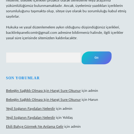
nedenle, sitedeki içerikleri proaktif olarak denetleme veya araştırma
yükümlülüğümüz bulunmamaktadır. Ancak, üyelerimiz yazdıkları içeriklerin
sorumluluğunu taşımakta olup, siteye üye olarak bu sorumluluğu kabul etmiş
sayılırlar.
Hukuka ve yasal düzenlemelere aykırı olduğunu düşündüğünüz içerikleri,
backlinkpanelicomtr@gmail.com
adresine bildirmeniz halinde, ilgili içerikler
yasal süre içerisinde sitemizden kaldırılacaktır.
Arama
SON YORUMLAR
Bebeğin Sağlıklı Olması Için Hangi Sure Okunur
için
admin
Bebeğin Sağlıklı Olması Için Hangi Sure Okunur
için
Harun
Yeşil Soğanın Faydaları Nelerdir
için
admin
Yeşil Soğanın Faydaları Nelerdir
için
Yoldaş
Ekili Bahçe Görmek Ne Anlama Gelir
için
admin