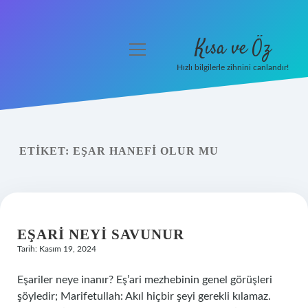
Kısa ve Öz
menüyü
aç
Hızlı bilgilerle zihnini canlandır!
Anasayfa
Gizlilik Politikası
ETIKET:
EŞAR HANEFI OLUR MU
Yasal Uyarı
Hakkımızda
EŞARI NEYI SAVUNUR
Tarih: Kasım 19, 2024
Eşariler neye inanır? Eş’ari mezhebinin genel görüşleri
şöyledir; Marifetullah: Akıl hiçbir şeyi gerekli kılamaz.