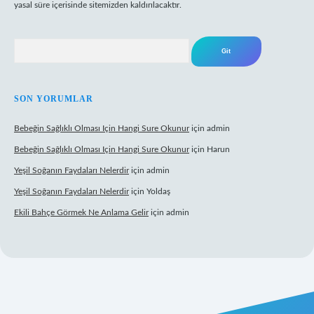
yasal süre içerisinde sitemizden kaldırılacaktır.
Arama
SON YORUMLAR
Bebeğin Sağlıklı Olması Için Hangi Sure Okunur
için
admin
Bebeğin Sağlıklı Olması Için Hangi Sure Okunur
için
Harun
Yeşil Soğanın Faydaları Nelerdir
için
admin
Yeşil Soğanın Faydaları Nelerdir
için
Yoldaş
Ekili Bahçe Görmek Ne Anlama Gelir
için
admin
w.betexper.xyz/