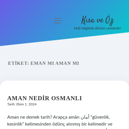
Kısa ve Öz
menüyü
aç
Hızlı bilgilerle zihnini canlandır!
Anasayfa
Gizlilik Politikası
ETIKET:
EMAN MI AMAN MI
Yasal Uyarı
Hakkımızda
AMAN NEDIR OSMANLI
Tarih: Ekim 1, 2024
Aman ne demek tarih? Arapça amān أمان “güvenlik,
kesinlik” kelimesinden ödünç alınmış bir kelimedir ve