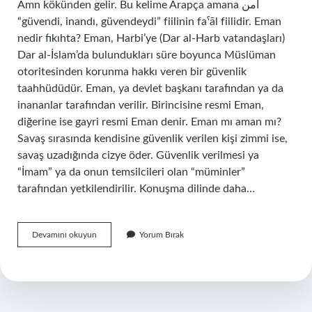
Amn kökünden gelir. Bu kelime Arapça amana أمن
“güvendi, inandı, güvendeydi” fiilinin faˁāl fiilidir. Eman
nedir fıkıhta? Eman, Harbi’ye (Dar al-Harb vatandaşları)
Dar al-İslam’da bulundukları süre boyunca Müslüman
otoritesinden korunma hakkı veren bir güvenlik
taahhüdüdür. Eman, ya devlet başkanı tarafından ya da
inananlar tarafından verilir. Birincisine resmi Eman,
diğerine ise gayri resmi Eman denir. Eman mı aman mı?
Savaş sırasında kendisine güvenlik verilen kişi zimmi ise,
savaş uzadığında cizye öder. Güvenlik verilmesi ya
“İmam” ya da onun temsilcileri olan “müminler”
tarafından yetkilendirilir. Konuşma dilinde daha…
Aman
Devamını okuyun
Yorum Bırak
Nedir
Osmanlı