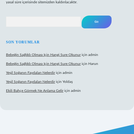
yasal süre içerisinde sitemizden kaldırılacaktır.
Arama
SON YORUMLAR
Bebeğin Sağlıklı Olması Için Hangi Sure Okunur
için
admin
Bebeğin Sağlıklı Olması Için Hangi Sure Okunur
için
Harun
Yeşil Soğanın Faydaları Nelerdir
için
admin
Yeşil Soğanın Faydaları Nelerdir
için
Yoldaş
Ekili Bahçe Görmek Ne Anlama Gelir
için
admin
w.betexper.xyz/