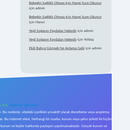
Bebeğin Sağlıklı Olması Için Hangi Sure Okunur
için
admin
Bebeğin Sağlıklı Olması Için Hangi Sure Okunur
için
Harun
Yeşil Soğanın Faydaları Nelerdir
için
admin
Yeşil Soğanın Faydaları Nelerdir
için
Yoldaş
Ekili Bahçe Görmek Ne Anlama Gelir
için
admin
0 726
Telegram: @karabul
 Bu nedenle, sitedeki içerikleri proaktif olarak denetleme veya araştırma
Bu internet sitesi, herhangi bir marka, kurum veya şahıs şirketi ile hiçbir
çek kurum ve kişiler hakkında paylaşım yapılmamaktadır. Gerçek kurum ve