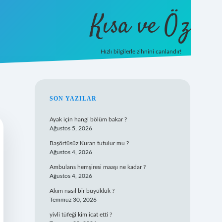
Kısa ve Öz
Hızlı bilgilerle zihnini canlandır!
ilbet
vd casino
vdcasino giriş
https://www.betexpe
SIDEBAR
SON YAZILAR
Ayak için hangi bölüm bakar ?
Ağustos 5, 2026
Başörtüsüz Kuran tutulur mu ?
Ağustos 4, 2026
Ambulans hemşiresi maaşı ne kadar ?
Ağustos 4, 2026
Akım nasıl bir büyüklük ?
Temmuz 30, 2026
yivli tüfeği kim icat etti ?