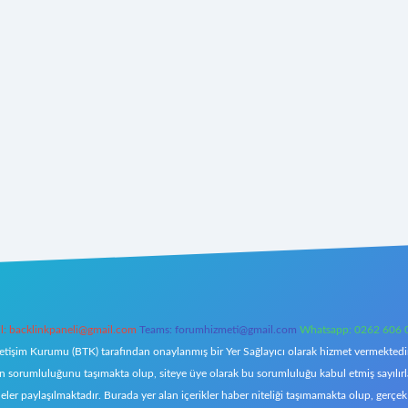
l:
backlinkpaneli@gmail.com
Teams:
forumhizmeti@gmail.com
Whatsapp: 0262 606 
letişim Kurumu (BTK) tarafından onaylanmış bir Yer Sağlayıcı olarak hizmet vermektedir.
orumluluğunu taşımakta olup, siteye üye olarak bu sorumluluğu kabul etmiş sayılırlar. 
eler paylaşılmaktadır. Burada yer alan içerikler haber niteliği taşımamakta olup, ger