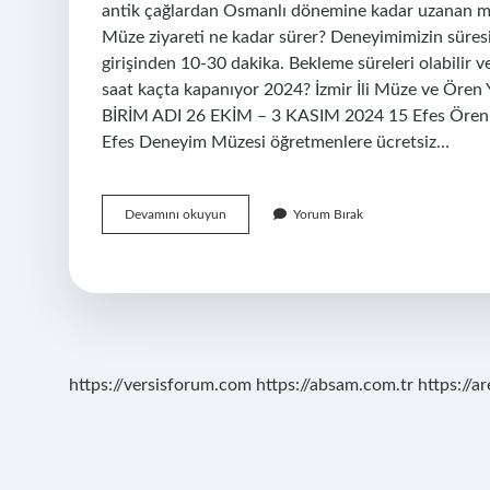
antik çağlardan Osmanlı dönemine kadar uzanan mü
Müze ziyareti ne kadar sürer? Deneyimimizin süresi
girişinden 10-30 dakika. Bekleme süreleri olabilir v
saat kaçta kapanıyor 2024? İzmir İli Müze ve Ör
BİRİM ADI 26 EKİM – 3 KASIM 2024 15 Efes Ören Y
Efes Deneyim Müzesi öğretmenlere ücretsiz…
Efes
Devamını okuyun
Yorum Bırak
Müzesi
Dünyada
Kaçıncı
Sırada
https://versisforum.com
https://absam.com.tr
https://a