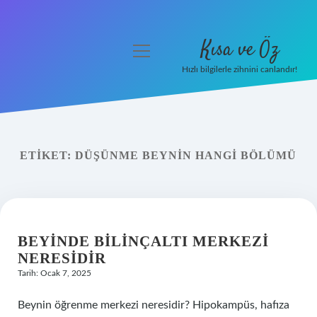
Kısa ve Öz
menüyü
aç
Hızlı bilgilerle zihnini canlandır!
Anasayfa
Gizlilik Politikası
ETIKET:
DÜŞÜNME BEYNIN HANGI BÖLÜMÜ
Yasal Uyarı
Hakkımızda
BEYINDE BILINÇALTI MERKEZI
NERESIDIR
Tarih: Ocak 7, 2025
Beynin öğrenme merkezi neresidir? Hipokampüs, hafıza