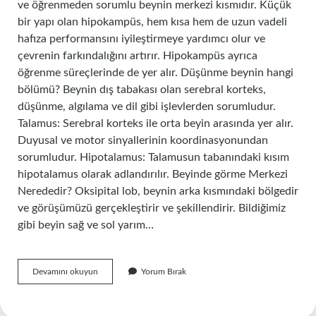
ve öğrenmeden sorumlu beynin merkezi kısmıdır. Küçük
bir yapı olan hipokampüs, hem kısa hem de uzun vadeli
hafıza performansını iyileştirmeye yardımcı olur ve
çevrenin farkındalığını artırır. Hipokampüs ayrıca
öğrenme süreçlerinde de yer alır. Düşünme beynin hangi
bölümü? Beynin dış tabakası olan serebral korteks,
düşünme, algılama ve dil gibi işlevlerden sorumludur.
Talamus: Serebral korteks ile orta beyin arasında yer alır.
Duyusal ve motor sinyallerinin koordinasyonundan
sorumludur. Hipotalamus: Talamusun tabanındaki kısım
hipotalamus olarak adlandırılır. Beyinde görme Merkezi
Nerededir? Oksipital lob, beynin arka kısmındaki bölgedir
ve görüşümüzü gerçekleştirir ve şekillendirir. Bildiğimiz
gibi beyin sağ ve sol yarım…
Beyinde
Devamını okuyun
Yorum Bırak
Bilinçaltı
Merkezi
Neresidir