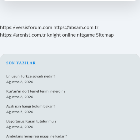
Kaç
Gün
Kalır
https://versisforum.com
https://absam.com.tr
https://arenist.com.tr
knight online
nttgame
Sitemap
SIDEBAR
SON YAZILAR
En uzun Türkçe soyadı nedir ?
Ağustos 6, 2026
Kur’an’ın dört temel terimi nelerdir ?
Ağustos 6, 2026
Ayak için hangi bölüm bakar ?
Ağustos 5, 2026
Başörtüsüz Kuran tutulur mu ?
Ağustos 4, 2026
Ambulans hemşiresi maaşı ne kadar ?