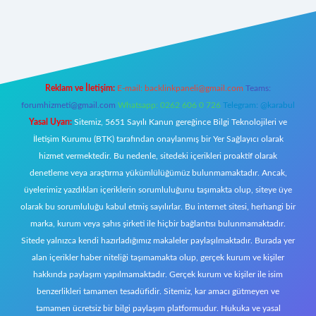
w.betexper.xyz/
Reklam ve İletişim:
E-mail:
backlinkpaneli@gmail.com
Teams:
forumhizmeti@gmail.com
Whatsapp: 0262 606 0 726
Telegram: @karabul
Yasal Uyarı:
Sitemiz, 5651 Sayılı Kanun gereğince Bilgi Teknolojileri ve
İletişim Kurumu (BTK) tarafından onaylanmış bir Yer Sağlayıcı olarak
hizmet vermektedir. Bu nedenle, sitedeki içerikleri proaktif olarak
denetleme veya araştırma yükümlülüğümüz bulunmamaktadır. Ancak,
üyelerimiz yazdıkları içeriklerin sorumluluğunu taşımakta olup, siteye üye
olarak bu sorumluluğu kabul etmiş sayılırlar. Bu internet sitesi, herhangi bir
marka, kurum veya şahıs şirketi ile hiçbir bağlantısı bulunmamaktadır.
Sitede yalnızca kendi hazırladığımız makaleler paylaşılmaktadır. Burada yer
alan içerikler haber niteliği taşımamakta olup, gerçek kurum ve kişiler
hakkında paylaşım yapılmamaktadır. Gerçek kurum ve kişiler ile isim
benzerlikleri tamamen tesadüfidir. Sitemiz, kar amacı gütmeyen ve
tamamen ücretsiz bir bilgi paylaşım platformudur. Hukuka ve yasal