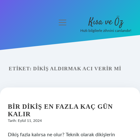
Kısa ve Öz
menüyü
aç
Hızlı bilgilerle zihnini canlandır!
Anasayfa
Gizlilik Politikası
ETIKET:
DIKIŞ ALDIRMAK ACI VERIR MI
Yasal Uyarı
Hakkımızda
BIR DIKIŞ EN FAZLA KAÇ GÜN
KALIR
Tarih: Eylül 11, 2024
Dikiş fazla kalırsa ne olur? Teknik olarak dikişlerin