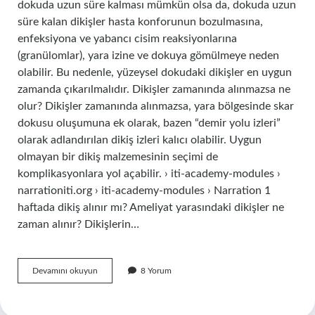
dokuda uzun süre kalması mümkün olsa da, dokuda uzun
süre kalan dikişler hasta konforunun bozulmasına,
enfeksiyona ve yabancı cisim reaksiyonlarına
(granülomlar), yara izine ve dokuya gömülmeye neden
olabilir. Bu nedenle, yüzeysel dokudaki dikişler en uygun
zamanda çıkarılmalıdır. Dikişler zamanında alınmazsa ne
olur? Dikişler zamanında alınmazsa, yara bölgesinde skar
dokusu oluşumuna ek olarak, bazen “demir yolu izleri”
olarak adlandırılan dikiş izleri kalıcı olabilir. Uygun
olmayan bir dikiş malzemesinin seçimi de
komplikasyonlara yol açabilir. › iti-academy-modules ›
narrationiti.org › iti-academy-modules › Narration 1
haftada dikiş alınır mı? Ameliyat yarasındaki dikişler ne
zaman alınır? Dikişlerin…
Bir
Devamını okuyun
8 Yorum
Dikiş
En
Fazla