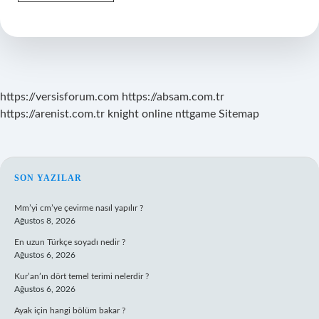
Ne
Kadar
Maaş
Alır
2024
https://versisforum.com
https://absam.com.tr
https://arenist.com.tr
knight online
nttgame
Sitemap
SIDEBAR
SON YAZILAR
Mm’yi cm’ye çevirme nasıl yapılır ?
Ağustos 8, 2026
En uzun Türkçe soyadı nedir ?
Ağustos 6, 2026
Kur’an’ın dört temel terimi nelerdir ?
Ağustos 6, 2026
Ayak için hangi bölüm bakar ?