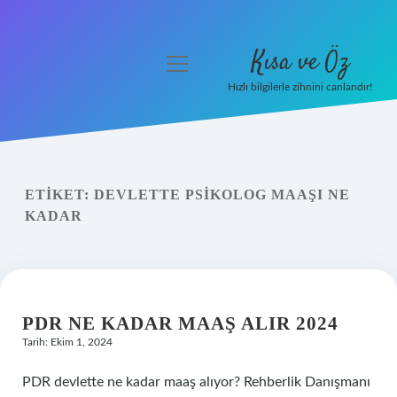
Kısa ve Öz
menüyü
aç
Hızlı bilgilerle zihnini canlandır!
Anasayfa
Gizlilik Politikası
ETIKET:
DEVLETTE PSIKOLOG MAAŞI NE
Yasal Uyarı
KADAR
Hakkımızda
PDR NE KADAR MAAŞ ALIR 2024
Tarih: Ekim 1, 2024
PDR devlette ne kadar maaş alıyor? Rehberlik Danışmanı