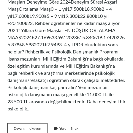
Maaşları Deneyime Göre 2024Deneyim Süresi Asgari
MaaşOrtalama Maaş0 – 1 yıl17.500₺18.900₺2 – 4
yıl17.600₺19.900₺5 – 9 yıl19.300₺22.800₺10 yıl
+20.100₺23. Rehber öğretmenler ne kadar maaş alıyor
2024? Yıllara Göre Maaşlar EN DÜŞÜK ORTALAMA
MAAŞ2024₺27.169₺33.9612023₺15.340₺19.1742022₺
6.878₺8.5982021₺2.9493. 4 yıl PDR okuduktan sonra
ne olur? Rehberlik ve Psikolojik Danışmanlık Programı
lisans mezunları, Milli Eğitim Bakanlığı’na bağlı okullarda,
özel eğitim kurumlarında ve Milli Eğitim Bakanlığı’na
bağlı rehberlik ve araştırma merkezlerinde psikolojik
danışman/refakatçi öğretmen olarak çalışabilmektedirler.
Psikolojik danışman kaç para alır? Yeni mezun bir
psikolojik danışmanın maaşı genellikle 11.000 TL ile
23.500 TL arasında değişebilmektedir. Daha deneyimli bir
psikolojik…
Pdr
Devamını okuyun
Yorum Bırak