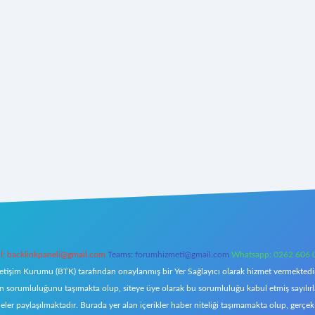
l:
backlinkpaneli@gmail.com
Teams:
forumhizmeti@gmail.com
Whatsapp: 0262 606 
letişim Kurumu (BTK) tarafından onaylanmış bir Yer Sağlayıcı olarak hizmet vermektedir.
orumluluğunu taşımakta olup, siteye üye olarak bu sorumluluğu kabul etmiş sayılırlar. 
eler paylaşılmaktadır. Burada yer alan içerikler haber niteliği taşımamakta olup, ger