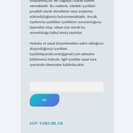
onaylanmış bir Yer Sağlayıcı olarak hizmet
vermektedir. Bu nedenle, sitedeki içerikleri
proaktif olarak denetleme veya araştırma
yükümlülüğümüz bulunmamaktadır. Ancak,
üyelerimiz yazdıkları içeriklerin sorumluluğunu
taşımakta olup, siteye üye olarak bu
sorumluluğu kabul etmiş sayılırlar.
Hukuka ve yasal düzenlemelere aykırı olduğunu
düşündüğünüz içerikleri,
backlinkpanelicomtr@gmail.com
adresine
bildirmeniz halinde, ilgili içerikler yasal süre
içerisinde sitemizden kaldırılacaktır.
Arama
SON YORUMLAR