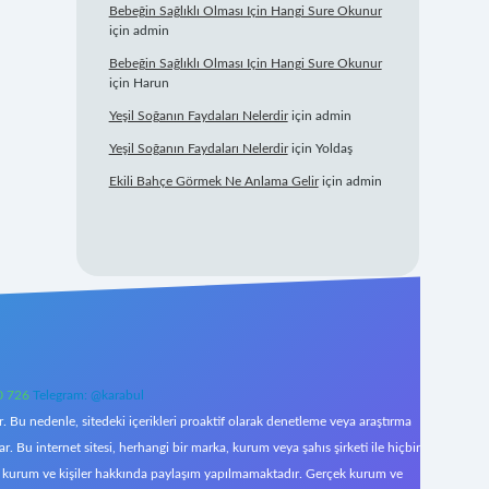
Bebeğin Sağlıklı Olması Için Hangi Sure Okunur
için
admin
Bebeğin Sağlıklı Olması Için Hangi Sure Okunur
için
Harun
Yeşil Soğanın Faydaları Nelerdir
için
admin
Yeşil Soğanın Faydaları Nelerdir
için
Yoldaş
Ekili Bahçe Görmek Ne Anlama Gelir
için
admin
0 726
Telegram: @karabul
 Bu nedenle, sitedeki içerikleri proaktif olarak denetleme veya araştırma
Bu internet sitesi, herhangi bir marka, kurum veya şahıs şirketi ile hiçbir
çek kurum ve kişiler hakkında paylaşım yapılmamaktadır. Gerçek kurum ve