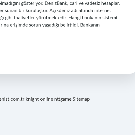
lmadığını gösteriyor. DenizBank, cari ve vadesiz hesaplar,
nler sunan bir kuruluştur. Açıkdeniz adı altında internet
ığı gibi faaliyetler yürütmektedir. Hangi bankanın sistemi
ına erişimde sorun yaşadığı belirtildi. Bankanın
renist.com.tr
knight online
nttgame
Sitemap