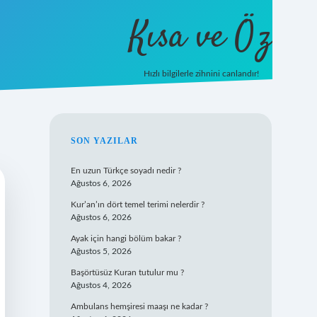
Kısa ve Öz
Hızlı bilgilerle zihnini canlandır!
ilbet
vd casino
vdcasino giriş
https://www.betexpe
SIDEBAR
SON YAZILAR
En uzun Türkçe soyadı nedir ?
Ağustos 6, 2026
Kur’an’ın dört temel terimi nelerdir ?
Ağustos 6, 2026
Ayak için hangi bölüm bakar ?
Ağustos 5, 2026
Başörtüsüz Kuran tutulur mu ?
Ağustos 4, 2026
Ambulans hemşiresi maaşı ne kadar ?