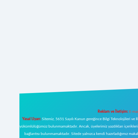
Reklam ve İletişim:
E-mai
Yasal Uyarı:
Sitemiz, 5651 Sayılı Kanun gereğince Bilgi Teknolojileri ve İ
yükümlülüğümüz bulunmamaktadır. Ancak, üyelerimiz yazdıkları içeriklerin s
bağlantısı bulunmamaktadır. Sitede yalnızca kendi hazırladığımız makal