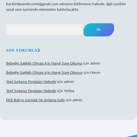
backlinkpanelicomtr@gmail.com
adresine bildirmeniz halinde, ilgili içerikler
yasal süre içerisinde sitemizden kaldırılacaktır.
Arama
SON YORUMLAR
Bebeğin Sağlıklı Olması Için Hangi Sure Okunur
için
admin
Bebeğin Sağlıklı Olması Için Hangi Sure Okunur
için
Harun
Yeşil Soğanın Faydaları Nelerdir
için
admin
Yeşil Soğanın Faydaları Nelerdir
için
Yoldaş
Ekili Bahçe Görmek Ne Anlama Gelir
için
admin