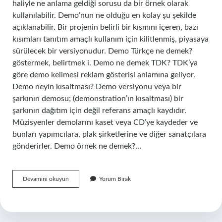
haliyle ne anlama geldiği sorusu da bir örnek olarak
kullanılabilir. Demo’nun ne olduğu en kolay şu şekilde
açıklanabilir. Bir projenin belirli bir kısmını içeren, bazı
kısımları tanıtım amaçlı kullanım için kilitlenmiş, piyasaya
sürülecek bir versiyonudur. Demo Türkçe ne demek?
göstermek, belirtmek i. Demo ne demek TDK? TDK’ya
göre demo kelimesi reklam gösterisi anlamına geliyor.
Demo neyin kısaltması? Demo versiyonu veya bir
şarkının demosu; (demonstration’ın kısaltması) bir
şarkının dağıtım için değil referans amaçlı kaydıdır.
Müzisyenler demolarını kaset veya CD’ye kaydeder ve
bunları yapımcılara, plak şirketlerine ve diğer sanatçılara
gönderirler. Demo örnek ne demek?…
Demo
Devamını okuyun
Yorum Bırak
Kelimesinin
Türkçe
Sözlük
Anlamı