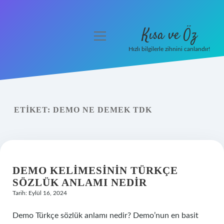
Kısa ve Öz
menüyü
aç
Hızlı bilgilerle zihnini canlandır!
Anasayfa
Gizlilik Politikası
ETIKET:
DEMO NE DEMEK TDK
Yasal Uyarı
Hakkımızda
DEMO KELIMESININ TÜRKÇE
SÖZLÜK ANLAMI NEDIR
Tarih: Eylül 16, 2024
Demo Türkçe sözlük anlamı nedir? Demo’nun en basit