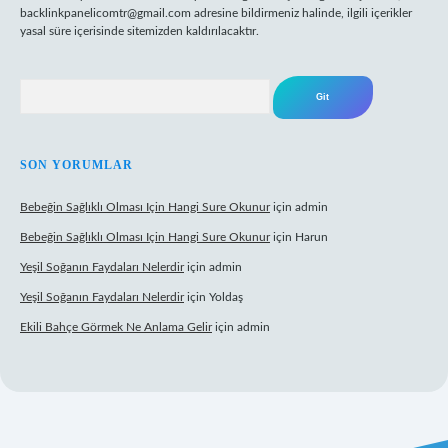
backlinkpanelicomtr@gmail.com
adresine bildirmeniz halinde, ilgili içerikler
yasal süre içerisinde sitemizden kaldırılacaktır.
Arama
SON YORUMLAR
Bebeğin Sağlıklı Olması Için Hangi Sure Okunur
için
admin
Bebeğin Sağlıklı Olması Için Hangi Sure Okunur
için
Harun
Yeşil Soğanın Faydaları Nelerdir
için
admin
Yeşil Soğanın Faydaları Nelerdir
için
Yoldaş
Ekili Bahçe Görmek Ne Anlama Gelir
için
admin