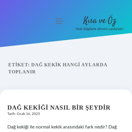
Kısa ve Öz
menüyü
aç
Hızlı bilgilerle zihnini canlandır!
Anasayfa
Gizlilik Politikası
ETIKET:
DAĞ KEKIK HANGI AYLARDA
Yasal Uyarı
TOPLANIR
Hakkımızda
DAĞ KEKIĞI NASIL BIR ŞEYDIR
Tarih: Ocak 16, 2025
Dağ kekiği ile normal kekik arasındaki fark nedir? Dağ