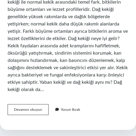
kekiği ile normal kekik arasındaki temel fark, bitkilerin
büyüme ortamları ve lezzet profilleridir. Dağ kekiği
genellikle yüksek rakımlarda ve dağlık bölgelerde
yetişirken; normal kekik daha düşük rakımlı alanlarda
yetişir. Farklı büyüme ortamları ayrıca bitkilerin aroma ve
lezzet özelliklerini de etkiler. Dağ kekiği neye iyi gelir?
Kekik faydaları arasında adet kramplarını hafifletmek,
öksürüğü yatıştırmak, sindirim sistemini korumak, kan
dolaşımını hızlandırmak, kan basıncını düzenlemek, kalp
sağlığını desteklemek ve sakinleştirici etkisi yer alır. Kekik
ayrıca bakteriyel ve fungal enfeksiyonlara karşı önleyici
etkiye sahiptir. Yaban kekiği ve dağ kekiği aynı mı? Dağ
kekiği olarak da…
Dağ
Devamını okuyun
Yorum Bırak
Kekiği
Nasıl
Bir
Şeydir