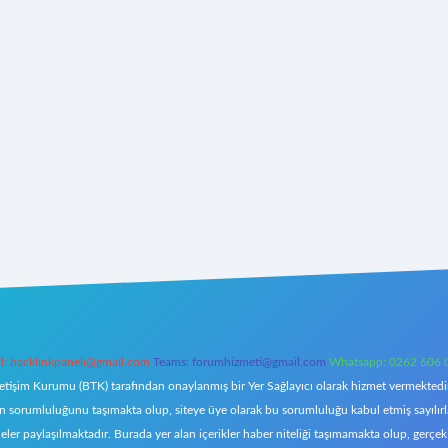
l:
backlinkpaneli@gmail.com
Teams:
forumhizmeti@gmail.com
Whatsapp: 0262 606 
letişim Kurumu (BTK) tarafından onaylanmış bir Yer Sağlayıcı olarak hizmet vermektedir.
orumluluğunu taşımakta olup, siteye üye olarak bu sorumluluğu kabul etmiş sayılırlar. 
eler paylaşılmaktadır. Burada yer alan içerikler haber niteliği taşımamakta olup, ger