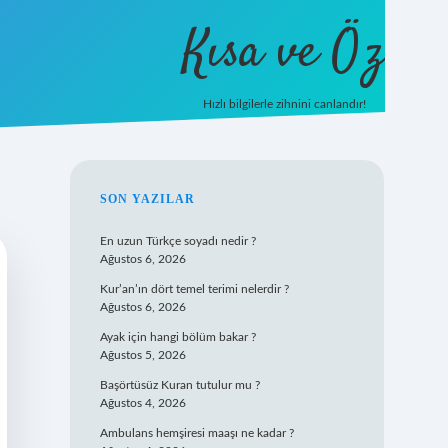
Kısa ve Öz
Hızlı bilgilerle zihnini canlandır!
ilbet
vd casino
vdcasino giriş
https://www.betexp
SIDEBAR
SON YAZILAR
En uzun Türkçe soyadı nedir ?
Ağustos 6, 2026
Kur’an’ın dört temel terimi nelerdir ?
Ağustos 6, 2026
Ayak için hangi bölüm bakar ?
Ağustos 5, 2026
Başörtüsüz Kuran tutulur mu ?
Ağustos 4, 2026
Ambulans hemşiresi maaşı ne kadar ?