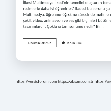
İlkesi Multimedya İlkesi’nin temelini oluşturan temad
resimlerle daha iyi öğrenirler.” ifadesi bu sorunu ş
Multimedya, öğrenme-öğretme sürecinde metinlerden 
şekil, video, animasyon ve ses gibi biçimleri bütünl
tasarımlardır. Çoklu ortam sunumu nedir? Bir…
Çoklu
Devamını okuyun
Yorum Bırak
Ortam
Sunusu
Nedir
https://versisforum.com
https://absam.com.tr
https://a