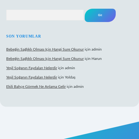
Arama
SON YORUMLAR
Bebeğin Sağlıklı Olması Için Hangi Sure Okunur
için
admin
Bebeğin Sağlıklı Olması Için Hangi Sure Okunur
için
Harun
Yeşil Soğanın Faydaları Nelerdir
için
admin
Yeşil Soğanın Faydaları Nelerdir
için
Yoldaş
Ekili Bahçe Görmek Ne Anlama Gelir
için
admin
ww.betexper.xyz/