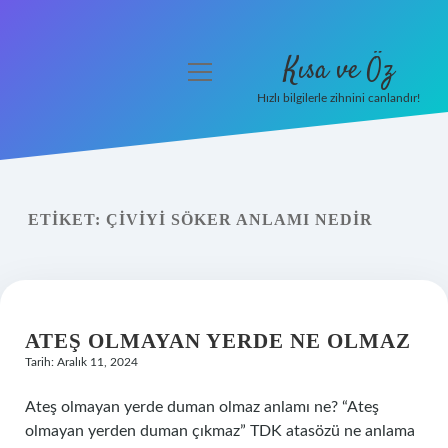
Kısa ve Öz
menüyü
aç
Hızlı bilgilerle zihnini canlandır!
Anasayfa
Gizlilik Politikası
ETIKET:
ÇIVIYI SÖKER ANLAMI NEDIR
Yasal Uyarı
Hakkımızda
ATEŞ OLMAYAN YERDE NE OLMAZ
Tarih: Aralık 11, 2024
Ateş olmayan yerde duman olmaz anlamı ne? “Ateş
olmayan yerden duman çıkmaz” TDK atasözü ne anlama