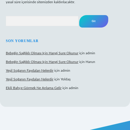
yasal süre içerisinde sitemizden kaldırılacaktır.
Arama
SON YORUMLAR
Bebeğin Sağlıklı Olması Için Hangi Sure Okunur
için
admin
Bebeğin Sağlıklı Olması Için Hangi Sure Okunur
için
Harun
Yeşil Soğanın Faydaları Nelerdir
için
admin
Yeşil Soğanın Faydaları Nelerdir
için
Yoldaş
Ekili Bahçe Görmek Ne Anlama Gelir
için
admin
w.betexper.xyz/