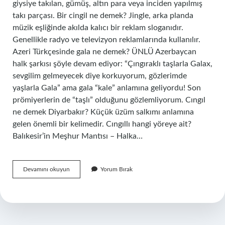
giysiye takılan, gümüş, altın para veya inciden yapılmış
takı parçası. Bir cingil ne demek? Jingle, arka planda
müzik eşliğinde akılda kalıcı bir reklam sloganıdır.
Genellikle radyo ve televizyon reklamlarında kullanılır.
Azeri Türkçesinde gala ne demek? ÜNLÜ Azerbaycan
halk şarkısı şöyle devam ediyor: “Çıngıraklı taşlarla Galax,
sevgilim gelmeyecek diye korkuyorum, gözlerimde
yaşlarla Gala” ama gala “kale” anlamına geliyordu! Son
prömiyerlerin de “taşlı” olduğunu gözlemliyorum. Cıngıl
ne demek Diyarbakır? Küçük üzüm salkımı anlamına
gelen önemli bir kelimedir. Cıngıllı hangi yöreye ait?
Balıkesir’in Meşhur Mantısı – Halka…
Azerbaycan
Devamını okuyun
Yorum Bırak
Cıngıl
Ne
Demek