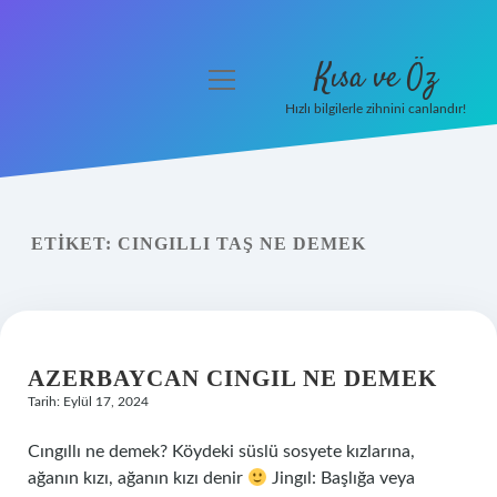
Kısa ve Öz
menüyü
aç
Hızlı bilgilerle zihnini canlandır!
Anasayfa
Gizlilik Politikası
ETIKET:
CINGILLI TAŞ NE DEMEK
Yasal Uyarı
Hakkımızda
AZERBAYCAN CINGIL NE DEMEK
Tarih: Eylül 17, 2024
Cıngıllı ne demek? Köydeki süslü sosyete kızlarına,
ağanın kızı, ağanın kızı denir
Jingıl: Başlığa veya