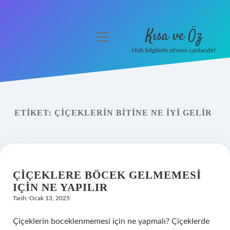
Kısa ve Öz
menüyü
aç
Hızlı bilgilerle zihnini canlandır!
Anasayfa
Gizlilik Politikası
ETIKET:
ÇIÇEKLERIN BITINE NE IYI GELIR
Yasal Uyarı
Hakkımızda
ÇIÇEKLERE BÖCEK GELMEMESI
IÇIN NE YAPILIR
Tarih: Ocak 13, 2025
Çiçeklerin boceklenmemesi için ne yapmalı? Çiçeklerde