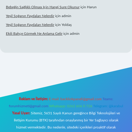
Bebeğin Sağlıklı Olması Için Hangi Sure Okunur
için
Harun
Yeşil Soğanın Faydaları Nelerdir
için
admin
Yeşil Soğanın Faydaları Nelerdir
için
Yoldaş
Ekili Bahçe Görmek Ne Anlama Gelir
için
admin
betexper.xyz/
Reklam ve İletişim:
E-mail:
backlinkpaneli@gmail.com
Teams:
forumhizmeti@gmail.com
Whatsapp: 0262 606 0 726
Telegram: @karabul
Yasal Uyarı:
Sitemiz, 5651 Sayılı Kanun gereğince Bilgi Teknolojileri ve
İletişim Kurumu (BTK) tarafından onaylanmış bir Yer Sağlayıcı olarak
hizmet vermektedir. Bu nedenle, sitedeki içerikleri proaktif olarak