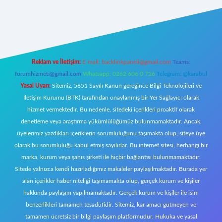
w.betexper.xyz/
Reklam ve İletişim:
E-mail:
backlinkpaneli@gmail.com
Teams:
forumhizmeti@gmail.com
Whatsapp: 0262 606 0 726
Telegram: @karabul
Yasal Uyarı:
Sitemiz, 5651 Sayılı Kanun gereğince Bilgi Teknolojileri ve
İletişim Kurumu (BTK) tarafından onaylanmış bir Yer Sağlayıcı olarak
hizmet vermektedir. Bu nedenle, sitedeki içerikleri proaktif olarak
denetleme veya araştırma yükümlülüğümüz bulunmamaktadır. Ancak,
üyelerimiz yazdıkları içeriklerin sorumluluğunu taşımakta olup, siteye üye
olarak bu sorumluluğu kabul etmiş sayılırlar. Bu internet sitesi, herhangi bir
marka, kurum veya şahıs şirketi ile hiçbir bağlantısı bulunmamaktadır.
Sitede yalnızca kendi hazırladığımız makaleler paylaşılmaktadır. Burada yer
alan içerikler haber niteliği taşımamakta olup, gerçek kurum ve kişiler
hakkında paylaşım yapılmamaktadır. Gerçek kurum ve kişiler ile isim
benzerlikleri tamamen tesadüfidir. Sitemiz, kar amacı gütmeyen ve
tamamen ücretsiz bir bilgi paylaşım platformudur. Hukuka ve yasal