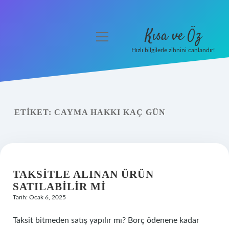
Kısa ve Öz
menüyü
aç
Hızlı bilgilerle zihnini canlandır!
Anasayfa
Gizlilik Politikası
ETIKET:
CAYMA HAKKI KAÇ GÜN
Yasal Uyarı
Hakkımızda
TAKSITLE ALINAN ÜRÜN
SATILABILIR MI
Tarih: Ocak 6, 2025
Taksit bitmeden satış yapılır mı? Borç ödenene kadar