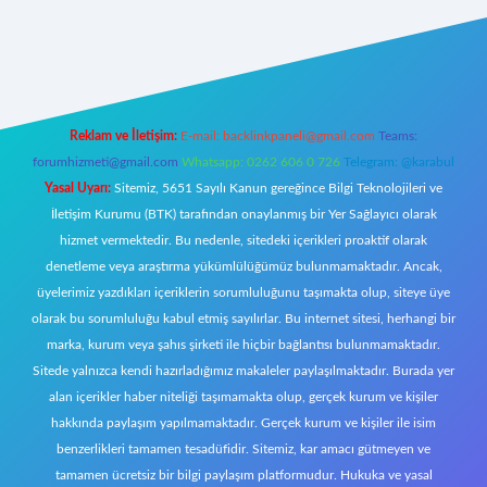
no giriş
https://www.betexper.xyz/
Reklam ve İletişim:
E-mail:
backlinkpaneli@gmail.com
Teams:
forumhizmeti@gmail.com
Whatsapp: 0262 606 0 726
Telegram: @karabul
Yasal Uyarı:
Sitemiz, 5651 Sayılı Kanun gereğince Bilgi Teknolojileri ve
İletişim Kurumu (BTK) tarafından onaylanmış bir Yer Sağlayıcı olarak
hizmet vermektedir. Bu nedenle, sitedeki içerikleri proaktif olarak
denetleme veya araştırma yükümlülüğümüz bulunmamaktadır. Ancak,
üyelerimiz yazdıkları içeriklerin sorumluluğunu taşımakta olup, siteye üye
olarak bu sorumluluğu kabul etmiş sayılırlar. Bu internet sitesi, herhangi bir
marka, kurum veya şahıs şirketi ile hiçbir bağlantısı bulunmamaktadır.
Sitede yalnızca kendi hazırladığımız makaleler paylaşılmaktadır. Burada yer
alan içerikler haber niteliği taşımamakta olup, gerçek kurum ve kişiler
hakkında paylaşım yapılmamaktadır. Gerçek kurum ve kişiler ile isim
benzerlikleri tamamen tesadüfidir. Sitemiz, kar amacı gütmeyen ve
tamamen ücretsiz bir bilgi paylaşım platformudur. Hukuka ve yasal