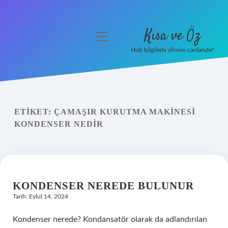
Kısa ve Öz
menüyü
aç
Hızlı bilgilerle zihnini canlandır!
Anasayfa
Gizlilik Politikası
ETIKET:
ÇAMAŞIR KURUTMA MAKINESI
Yasal Uyarı
KONDENSER NEDIR
Hakkımızda
KONDENSER NEREDE BULUNUR
Tarih: Eylül 14, 2024
Kondenser nerede? Kondansatör olarak da adlandırılan