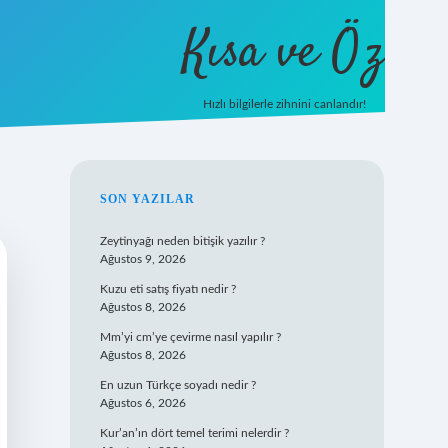
Kısa ve Öz
Hızlı bilgilerle zihnini canlandır!
ilbet
vd casino
vdcasino giriş
ht
SIDEBAR
SON YAZILAR
Zeytinyağı neden bitişik yazılır ?
Ağustos 9, 2026
Kuzu eti satış fiyatı nedir ?
Ağustos 8, 2026
Mm’yi cm’ye çevirme nasıl yapılır ?
Ağustos 8, 2026
En uzun Türkçe soyadı nedir ?
Ağustos 6, 2026
Kur’an’ın dört temel terimi nelerdir ?