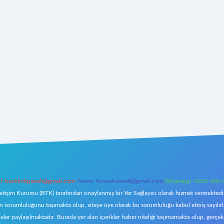
l:
backlinkpaneli@gmail.com
Teams:
forumhizmeti@gmail.com
Whatsapp: 0262 606 
letişim Kurumu (BTK) tarafından onaylanmış bir Yer Sağlayıcı olarak hizmet vermektedir.
orumluluğunu taşımakta olup, siteye üye olarak bu sorumluluğu kabul etmiş sayılırlar. 
eler paylaşılmaktadır. Burada yer alan içerikler haber niteliği taşımamakta olup, ger