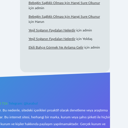
Bebeğin Sağlıklı Olması Için Hangi Sure Okunur
için
admin
Bebeğin Sağlıklı Olması Için Hangi Sure Okunur
için
Harun
Yeşil Soğanın Faydaları Nelerdir
için
admin
Yeşil Soğanın Faydaları Nelerdir
için
Yoldaş
Ekili Bahçe Görmek Ne Anlama Gelir
için
admin
0 726
Telegram: @karabul
 Bu nedenle, sitedeki içerikleri proaktif olarak denetleme veya araştırma
Bu internet sitesi, herhangi bir marka, kurum veya şahıs şirketi ile hiçbir
çek kurum ve kişiler hakkında paylaşım yapılmamaktadır. Gerçek kurum ve