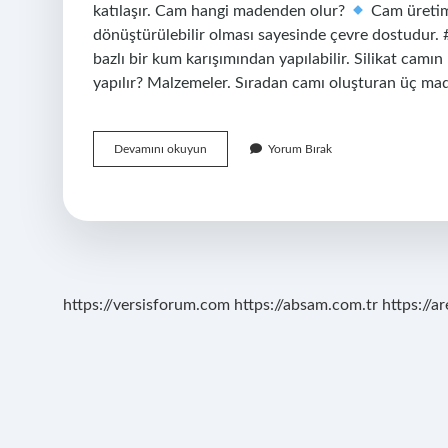
katılaşır. Cam hangi madenden olur?
Cam üretimi
dönüştürülebilir olması sayesinde çevre dostudur
bazlı bir kum karışımından yapılabilir. Silikat cam
yapılır? Malzemeler. Sıradan camı oluşturan üç m
Cam
Devamını okuyun
Yorum Bırak
Hangi
Maddeden
Yapılır
https://versisforum.com
https://absam.com.tr
https://a