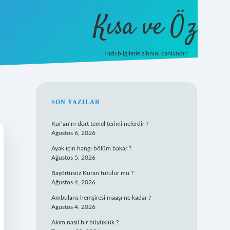
Kısa ve Öz
Hızlı bilgilerle zihnini canlandır!
ilbet
vd casino
vdcasino giriş
https://www.betexpe
SIDEBAR
SON YAZILAR
Kur’an’ın dört temel terimi nelerdir ?
Ağustos 6, 2026
Ayak için hangi bölüm bakar ?
Ağustos 5, 2026
Başörtüsüz Kuran tutulur mu ?
Ağustos 4, 2026
Ambulans hemşiresi maaşı ne kadar ?
Ağustos 4, 2026
Akım nasıl bir büyüklük ?