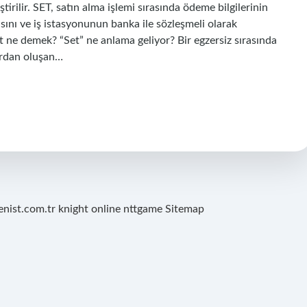
irilir. SET, satın alma işlemi sırasında ödeme bilgilerinin
masını ve iş istasyonunun banka ile sözleşmeli olarak
set ne demek? “Set” ne anlama geliyor? Bir egzersiz sırasında
ardan oluşan…
renist.com.tr
knight online
nttgame
Sitemap