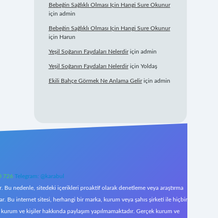
Bebeğin Sağlıklı Olması Için Hangi Sure Okunur
için
admin
Bebeğin Sağlıklı Olması Için Hangi Sure Okunur
için
Harun
Yeşil Soğanın Faydaları Nelerdir
için
admin
Yeşil Soğanın Faydaları Nelerdir
için
Yoldaş
Ekili Bahçe Görmek Ne Anlama Gelir
için
admin
0 726
Telegram: @karabul
 Bu nedenle, sitedeki içerikleri proaktif olarak denetleme veya araştırma
Bu internet sitesi, herhangi bir marka, kurum veya şahıs şirketi ile hiçbir
çek kurum ve kişiler hakkında paylaşım yapılmamaktadır. Gerçek kurum ve