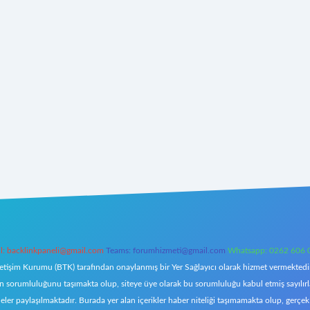
l:
backlinkpaneli@gmail.com
Teams:
forumhizmeti@gmail.com
Whatsapp: 0262 606 
letişim Kurumu (BTK) tarafından onaylanmış bir Yer Sağlayıcı olarak hizmet vermektedir.
orumluluğunu taşımakta olup, siteye üye olarak bu sorumluluğu kabul etmiş sayılırlar. 
eler paylaşılmaktadır. Burada yer alan içerikler haber niteliği taşımamakta olup, ger