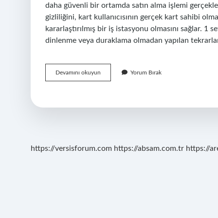
daha güvenli bir ortamda satın alma işlemi gerçekleşt
gizliliğini, kart kullanıcısının gerçek kart sahibi ol
kararlaştırılmış bir iş istasyonu olmasını sağlar. 1 
dinlenme veya duraklama olmadan yapılan tekrarl
Set
Devamını okuyun
Yorum Bırak
Ürün
Ne
Demek
https://versisforum.com
https://absam.com.tr
https://a