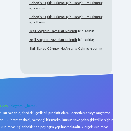
Bebeğin Sağlıklı Olması Için Hangi Sure Okunur
için
admin
Bebeğin Sağlıklı Olması Için Hangi Sure Okunur
için
Harun
Yeşil Soğanın Faydaları Nelerdir
için
admin
Yeşil Soğanın Faydaları Nelerdir
için
Yoldaş
Ekili Bahçe Görmek Ne Anlama Gelir
için
admin
0 726
Telegram: @karabul
 Bu nedenle, sitedeki içerikleri proaktif olarak denetleme veya araştırma
Bu internet sitesi, herhangi bir marka, kurum veya şahıs şirketi ile hiçbir
çek kurum ve kişiler hakkında paylaşım yapılmamaktadır. Gerçek kurum ve