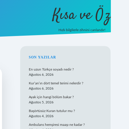
Kısa ve Öz
Hızlı bilgilerle zihnini canlandır!
ilbet
vd casino
vdcasino giriş
https://www.betexp
SIDEBAR
SON YAZILAR
En uzun Türkçe soyadı nedir ?
Ağustos 6, 2026
Kur’an’ın dört temel terimi nelerdir ?
Ağustos 6, 2026
Ayak için hangi bölüm bakar ?
Ağustos 5, 2026
Başörtüsüz Kuran tutulur mu ?
Ağustos 4, 2026
Ambulans hemşiresi maaşı ne kadar ?