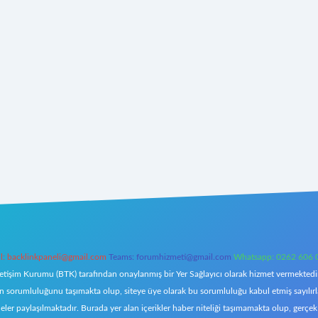
l:
backlinkpaneli@gmail.com
Teams:
forumhizmeti@gmail.com
Whatsapp: 0262 606 
letişim Kurumu (BTK) tarafından onaylanmış bir Yer Sağlayıcı olarak hizmet vermektedir.
orumluluğunu taşımakta olup, siteye üye olarak bu sorumluluğu kabul etmiş sayılırlar. 
eler paylaşılmaktadır. Burada yer alan içerikler haber niteliği taşımamakta olup, ger