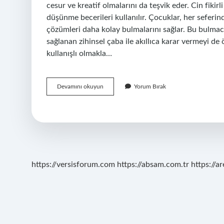
cesur ve kreatif olmalarını da teşvik eder. Cin fikir
düşünme becerileri kullanılır. Çocuklar, her seferind
çözümleri daha kolay bulmalarını sağlar. Bu bulmaca
sağlanan zihinsel çaba ile akıllıca karar vermeyi de ö
kullanışlı olmakla…
Cin
Devamını okuyun
Yorum Bırak
fikirli
bulmacada
nedir
https://versisforum.com
https://absam.com.tr
https://a