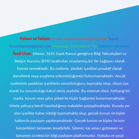
ww.betexper.xyz/
Reklam ve İletişim:
E-mail:
backlinkpaneli@gmail.com
Teams:
forumhizmeti@gmail.com
Whatsapp: 0262 606 0 726
Telegram: @karabul
Yasal Uyarı:
Sitemiz, 5651 Sayılı Kanun gereğince Bilgi Teknolojileri ve
İletişim Kurumu (BTK) tarafından onaylanmış bir Yer Sağlayıcı olarak
hizmet vermektedir. Bu nedenle, sitedeki içerikleri proaktif olarak
denetleme veya araştırma yükümlülüğümüz bulunmamaktadır. Ancak,
üyelerimiz yazdıkları içeriklerin sorumluluğunu taşımakta olup, siteye üye
olarak bu sorumluluğu kabul etmiş sayılırlar. Bu internet sitesi, herhangi bir
marka, kurum veya şahıs şirketi ile hiçbir bağlantısı bulunmamaktadır.
Sitede yalnızca kendi hazırladığımız makaleler paylaşılmaktadır. Burada yer
alan içerikler haber niteliği taşımamakta olup, gerçek kurum ve kişiler
hakkında paylaşım yapılmamaktadır. Gerçek kurum ve kişiler ile isim
benzerlikleri tamamen tesadüfidir. Sitemiz, kar amacı gütmeyen ve
tamamen ücretsiz bir bilgi paylaşım platformudur. Hukuka ve yasal