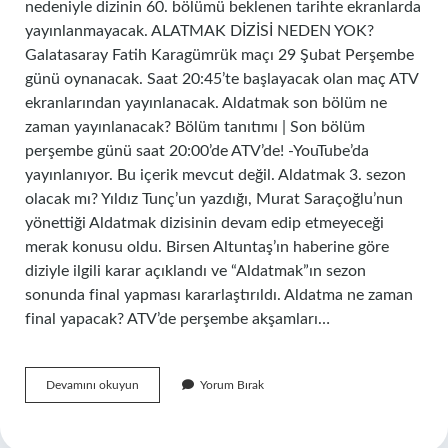
nedeniyle dizinin 60. bölümü beklenen tarihte ekranlarda
yayınlanmayacak. ALATMAK DİZİSİ NEDEN YOK?
Galatasaray Fatih Karagümrük maçı 29 Şubat Perşembe
günü oynanacak. Saat 20:45’te başlayacak olan maç ATV
ekranlarından yayınlanacak. Aldatmak son bölüm ne
zaman yayınlanacak? Bölüm tanıtımı | Son bölüm
perşembe günü saat 20:00’de ATV’de! -YouTube’da
yayınlanıyor. Bu içerik mevcut değil. Aldatmak 3. sezon
olacak mı? Yıldız Tunç’un yazdığı, Murat Saraçoğlu’nun
yönettiği Aldatmak dizisinin devam edip etmeyeceği
merak konusu oldu. Birsen Altuntaş’ın haberine göre
diziyle ilgili karar açıklandı ve “Aldatmak”ın sezon
sonunda final yapması kararlaştırıldı. Aldatma ne zaman
final yapacak? ATV’de perşembe akşamları…
Aldatma
Devamını okuyun
Yorum Bırak
60
Bölüm
Ne