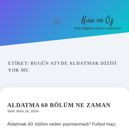
Kısa ve Öz
menüyü
aç
Hızlı bilgilerle zihnini canlandır!
Anasayfa
Gizlilik Politikası
ETIKET:
BUGÜN ATVDE ALDATMAK DIZISI
Yasal Uyarı
YOK MU
Hakkımızda
ALDATMA 60 BÖLÜM NE ZAMAN
Tarih: Ekim 26, 2024
Aldatmak 60. bölüm neden yayınlanmadı? Futbol maçı