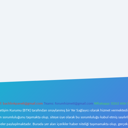
l:
backlinkpaneli@gmail.com
Teams:
forumhizmeti@gmail.com
Whatsapp: 0262 606 
letişim Kurumu (BTK) tarafından onaylanmış bir Yer Sağlayıcı olarak hizmet vermektedir.
orumluluğunu taşımakta olup, siteye üye olarak bu sorumluluğu kabul etmiş sayılırlar. 
eler paylaşılmaktadır. Burada yer alan içerikler haber niteliği taşımamakta olup, ger