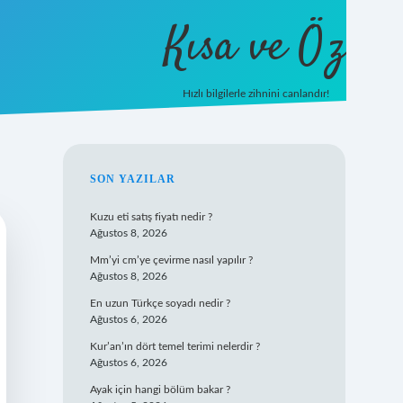
Kısa ve Öz
Hızlı bilgilerle zihnini canlandır!
ilbet
vd casino
vdcasino giriş
https://www.betexpe
SIDEBAR
SON YAZILAR
Kuzu eti satış fiyatı nedir ?
Ağustos 8, 2026
Mm’yi cm’ye çevirme nasıl yapılır ?
Ağustos 8, 2026
En uzun Türkçe soyadı nedir ?
Ağustos 6, 2026
Kur’an’ın dört temel terimi nelerdir ?
Ağustos 6, 2026
Ayak için hangi bölüm bakar ?