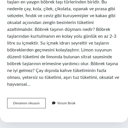
taşları en yaygın böbrek taşı türlerinden biridir. Bu
nedenle çay, kola, çilek, çikolata, ıspanak ve pırasa gibi
sebzeler, fındık ve ceviz gibi kuruyemişler ve kakao gibi
oksalat açısından zengin besinlerin tüketimi
azaltılmalıdır. Böbrek taşının düşmanı nedir? Böbrek
taşlarından kurtulmanın en kolay yolu günlük en az 2-3
litre su içmektir. Su içmek idrarı seyreltir ve taşların
böbreklerden geçmesini kolaylaştırır. Limon suyunun
düzenli tüketimi de limonda bulunan sitrat sayesinde
böbrek taşlarının erimesine yardımcı olur. Böbrek taşına
ne iyi gelmez? Çay dışında kahve tüketiminin fazla
olması, yetersiz su tüketimi, aşırı tuz tüketimi, oksalat ve
hayvansal…
Böbrek
Devamını okuyun
Yorum Bırak
Taşı
Olan
Neye
Dikkat