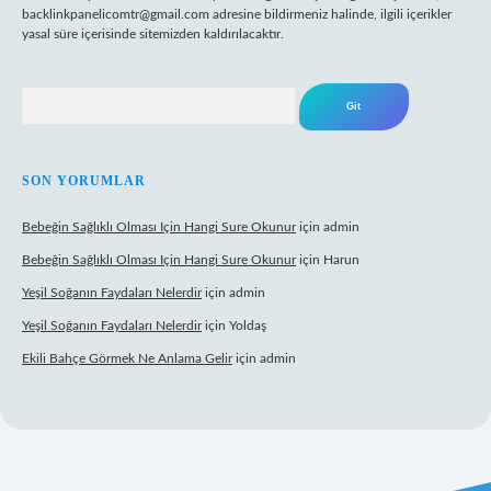
backlinkpanelicomtr@gmail.com
adresine bildirmeniz halinde, ilgili içerikler
yasal süre içerisinde sitemizden kaldırılacaktır.
Arama
SON YORUMLAR
Bebeğin Sağlıklı Olması Için Hangi Sure Okunur
için
admin
Bebeğin Sağlıklı Olması Için Hangi Sure Okunur
için
Harun
Yeşil Soğanın Faydaları Nelerdir
için
admin
Yeşil Soğanın Faydaları Nelerdir
için
Yoldaş
Ekili Bahçe Görmek Ne Anlama Gelir
için
admin