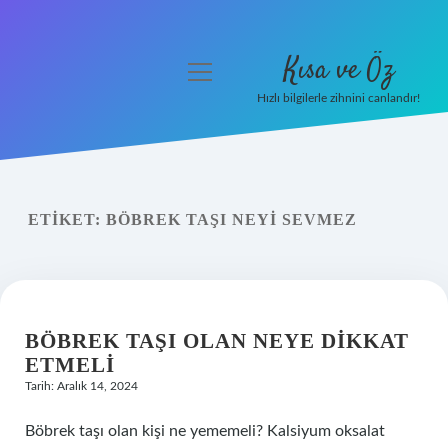
Kısa ve Öz
menüyü
aç
Hızlı bilgilerle zihnini canlandır!
Anasayfa
Gizlilik Politikası
ETIKET:
BÖBREK TAŞI NEYI SEVMEZ
Yasal Uyarı
Hakkımızda
BÖBREK TAŞI OLAN NEYE DIKKAT
ETMELI
Tarih: Aralık 14, 2024
Böbrek taşı olan kişi ne yememeli? Kalsiyum oksalat