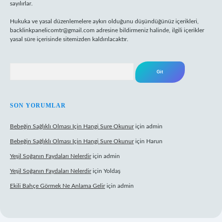
sayılırlar.
Hukuka ve yasal düzenlemelere aykırı olduğunu düşündüğünüz içerikleri,
backlinkpanelicomtr@gmail.com
adresine bildirmeniz halinde, ilgili içerikler
yasal süre içerisinde sitemizden kaldırılacaktır.
Arama
SON YORUMLAR
Bebeğin Sağlıklı Olması Için Hangi Sure Okunur
için
admin
Bebeğin Sağlıklı Olması Için Hangi Sure Okunur
için
Harun
Yeşil Soğanın Faydaları Nelerdir
için
admin
Yeşil Soğanın Faydaları Nelerdir
için
Yoldaş
Ekili Bahçe Görmek Ne Anlama Gelir
için
admin