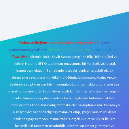
w.betexper.xyz/
Reklam ve İletişim:
E-mail:
backlinkpaneli@gmail.com
Teams:
forumhizmeti@gmail.com
Whatsapp: 0262 606 0 726
Telegram: @karabul
Yasal Uyarı:
Sitemiz, 5651 Sayılı Kanun gereğince Bilgi Teknolojileri ve
İletişim Kurumu (BTK) tarafından onaylanmış bir Yer Sağlayıcı olarak
hizmet vermektedir. Bu nedenle, sitedeki içerikleri proaktif olarak
denetleme veya araştırma yükümlülüğümüz bulunmamaktadır. Ancak,
üyelerimiz yazdıkları içeriklerin sorumluluğunu taşımakta olup, siteye üye
olarak bu sorumluluğu kabul etmiş sayılırlar. Bu internet sitesi, herhangi bir
marka, kurum veya şahıs şirketi ile hiçbir bağlantısı bulunmamaktadır.
Sitede yalnızca kendi hazırladığımız makaleler paylaşılmaktadır. Burada yer
alan içerikler haber niteliği taşımamakta olup, gerçek kurum ve kişiler
hakkında paylaşım yapılmamaktadır. Gerçek kurum ve kişiler ile isim
benzerlikleri tamamen tesadüfidir. Sitemiz, kar amacı gütmeyen ve