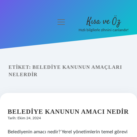
Kısa ve Öz
menüyü
aç
Hızlı bilgilerle zihnini canlandır!
Anasayfa
Gizlilik Politikası
ETIKET:
BELEDIYE KANUNUN AMAÇLARI
Yasal Uyarı
NELERDIR
Hakkımızda
BELEDIYE KANUNUN AMACI NEDIR
Tarih: Ekim 24, 2024
Belediyenin amacı nedir? Yerel yönetimlerin temel görevi