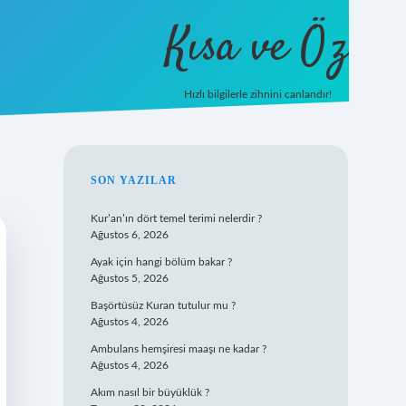
Kısa ve Öz
Hızlı bilgilerle zihnini canlandır!
ilbet
vd casino
vdcasino giriş
https://www.betexpe
SIDEBAR
SON YAZILAR
Kur’an’ın dört temel terimi nelerdir ?
Ağustos 6, 2026
Ayak için hangi bölüm bakar ?
Ağustos 5, 2026
Başörtüsüz Kuran tutulur mu ?
Ağustos 4, 2026
Ambulans hemşiresi maaşı ne kadar ?
Ağustos 4, 2026
Akım nasıl bir büyüklük ?