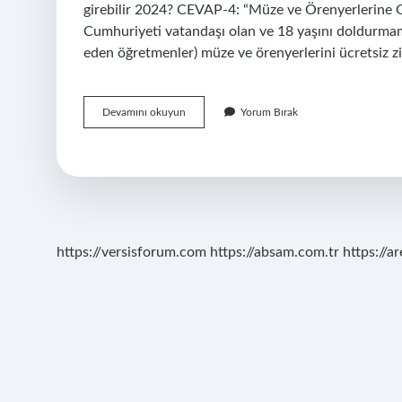
girebilir 2024? CEVAP-4: “Müze ve Örenyerlerine Gir
Cumhuriyeti vatandaşı olan ve 18 yaşını doldurmamış
eden öğretmenler) müze ve örenyerlerini ücretsiz ziy
Açık
Devamını okuyun
Yorum Bırak
Hava
Müzesi
Ücretli
Mi
https://versisforum.com
https://absam.com.tr
https://a