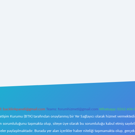
l:
backlinkpaneli@gmail.com
Teams:
forumhizmeti@gmail.com
Whatsapp: 0262 606 
letişim Kurumu (BTK) tarafından onaylanmış bir Yer Sağlayıcı olarak hizmet vermektedir.
orumluluğunu taşımakta olup, siteye üye olarak bu sorumluluğu kabul etmiş sayılırlar. 
eler paylaşılmaktadır. Burada yer alan içerikler haber niteliği taşımamakta olup, ger