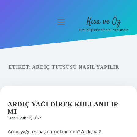
Kısa ve Öz
menüyü
aç
Hızlı bilgilerle zihnini canlandır!
Anasayfa
Gizlilik Politikası
ETIKET:
ARDIÇ TÜTSÜSÜ NASIL YAPILIR
Yasal Uyarı
Hakkımızda
ARDIÇ YAĞI DIREK KULLANILIR
MI
Tarih: Ocak 13, 2025
Ardıç yağı tek başına kullanılır mı? Ardıç yağı