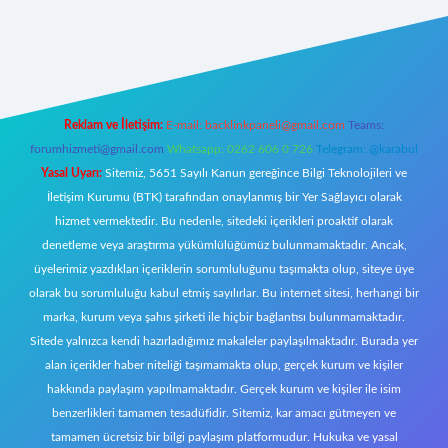
w.betexper.xyz/
Reklam ve İletişim:
E-mail:
backlinkpaneli@gmail.com
Teams:
forumhizmeti@gmail.com
Whatsapp: 0262 606 0 726
Telegram: @karabul
Yasal Uyarı:
Sitemiz, 5651 Sayılı Kanun gereğince Bilgi Teknolojileri ve
İletişim Kurumu (BTK) tarafından onaylanmış bir Yer Sağlayıcı olarak
hizmet vermektedir. Bu nedenle, sitedeki içerikleri proaktif olarak
denetleme veya araştırma yükümlülüğümüz bulunmamaktadır. Ancak,
üyelerimiz yazdıkları içeriklerin sorumluluğunu taşımakta olup, siteye üye
olarak bu sorumluluğu kabul etmiş sayılırlar. Bu internet sitesi, herhangi bir
marka, kurum veya şahıs şirketi ile hiçbir bağlantısı bulunmamaktadır.
Sitede yalnızca kendi hazırladığımız makaleler paylaşılmaktadır. Burada yer
alan içerikler haber niteliği taşımamakta olup, gerçek kurum ve kişiler
hakkında paylaşım yapılmamaktadır. Gerçek kurum ve kişiler ile isim
benzerlikleri tamamen tesadüfidir. Sitemiz, kar amacı gütmeyen ve
tamamen ücretsiz bir bilgi paylaşım platformudur. Hukuka ve yasal