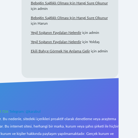
Bebeğin Sağlıklı Olması Için Hangi Sure Okunur
için
admin
Bebeğin Sağlıklı Olması Için Hangi Sure Okunur
için
Harun
Yeşil Soğanın Faydaları Nelerdir
için
admin
Yeşil Soğanın Faydaları Nelerdir
için
Yoldaş
Ekili Bahçe Görmek Ne Anlama Gelir
için
admin
0 726
Telegram: @karabul
 Bu nedenle, sitedeki içerikleri proaktif olarak denetleme veya araştırma
Bu internet sitesi, herhangi bir marka, kurum veya şahıs şirketi ile hiçbir
çek kurum ve kişiler hakkında paylaşım yapılmamaktadır. Gerçek kurum ve