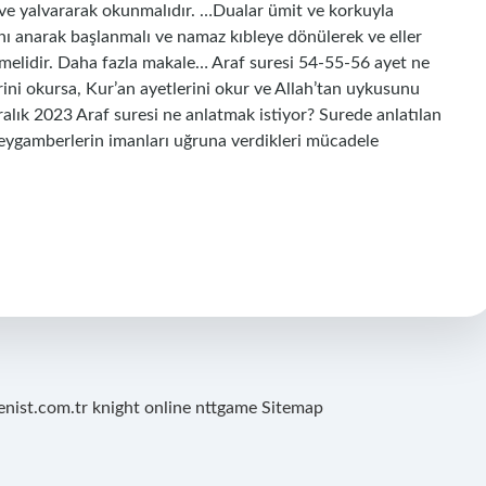
 ve yalvararak okunmalıdır. …Dualar ümit ve korkuyla
ı anarak başlanmalı ve namaz kıbleye dönülerek ve eller
nmelidir. Daha fazla makale… Araf suresi 54-55-56 ayet ne
rini okursa, Kur’an ayetlerini okur ve Allah’tan uykusunu
ralık 2023 Araf suresi ne anlatmak istiyor? Surede anlatılan
peygamberlerin imanları uğruna verdikleri mücadele
renist.com.tr
knight online
nttgame
Sitemap