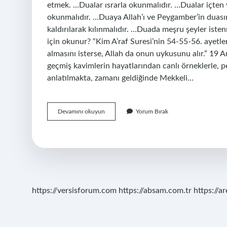
etmek. …Dualar ısrarla okunmalıdır. …Dualar içten
okunmalıdır. …Duaya Allah’ı ve Peygamber’in duasın
kaldırılarak kılınmalıdır. …Duada meşru şeyler iste
için okunur? “Kim A’raf Suresi’nin 54-55-56. ayetle
almasını isterse, Allah da onun uykusunu alır.” 19 A
geçmiş kavimlerin hayatlarından canlı örneklerle, 
anlatılmakta, zamanı geldiğinde Mekkeli…
Araf
Devamını okuyun
Yorum Bırak
Suresi
55
Ayete
Göre
Dua
Ederken
Nelere
Dikkat
https://versisforum.com
https://absam.com.tr
https://a
Etmeliyiz