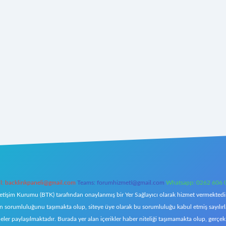
l:
backlinkpaneli@gmail.com
Teams:
forumhizmeti@gmail.com
Whatsapp: 0262 606 
letişim Kurumu (BTK) tarafından onaylanmış bir Yer Sağlayıcı olarak hizmet vermektedir.
orumluluğunu taşımakta olup, siteye üye olarak bu sorumluluğu kabul etmiş sayılırlar. 
eler paylaşılmaktadır. Burada yer alan içerikler haber niteliği taşımamakta olup, ger