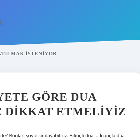
LATILMAK ISTENIYOR
AYETE GÖRE DUA
 DIKKAT ETMELIYIZ
? Bunları şöyle sıralayabiliriz: Bilinçli dua. …İnançla dua