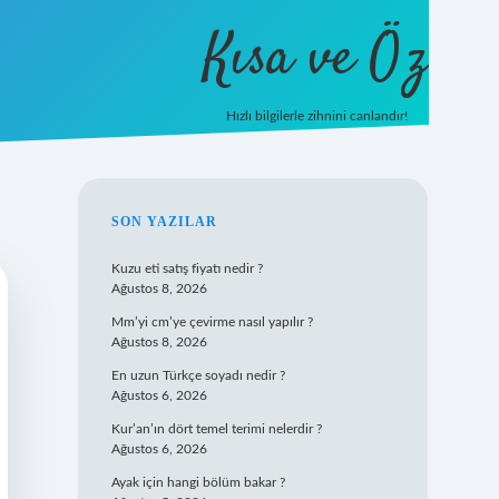
Kısa ve Öz
Hızlı bilgilerle zihnini canlandır!
ilbet
vd casino
vdcasino giriş
https://www.betex
SIDEBAR
SON YAZILAR
Kuzu eti satış fiyatı nedir ?
Ağustos 8, 2026
Mm’yi cm’ye çevirme nasıl yapılır ?
Ağustos 8, 2026
En uzun Türkçe soyadı nedir ?
Ağustos 6, 2026
Kur’an’ın dört temel terimi nelerdir ?
Ağustos 6, 2026
Ayak için hangi bölüm bakar ?