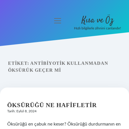
Kısa ve Öz
menüyü
aç
Hızlı bilgilerle zihnini canlandır!
Anasayfa
Gizlilik Politikası
ETIKET:
ANTIBIYOTIK KULLANMADAN
Yasal Uyarı
ÖKSÜRÜK GEÇER MI
Hakkımızda
ÖKSÜRÜĞÜ NE HAFIFLETIR
Tarih: Eylül 8, 2024
Öksürüğü en çabuk ne keser? Öksürüğü durdurmanın en