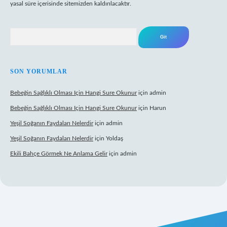
yasal süre içerisinde sitemizden kaldırılacaktır.
Arama
SON YORUMLAR
Bebeğin Sağlıklı Olması Için Hangi Sure Okunur
için
admin
Bebeğin Sağlıklı Olması Için Hangi Sure Okunur
için
Harun
Yeşil Soğanın Faydaları Nelerdir
için
admin
Yeşil Soğanın Faydaları Nelerdir
için
Yoldaş
Ekili Bahçe Görmek Ne Anlama Gelir
için
admin
w.betexper.xyz/