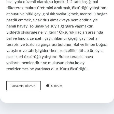
hızlı yolu düzenli olarak su içmek, 1-2 tatlı kaşığı bal
tüketerek mukus üretimini azaltmak, öksürüğü yatıştıran
et suyu ve bitki çayı gibi ılık sıvılar içmek, mentollü boğaz
pastili emmek, sıcak duş almak veya nemlendiriciyle
nemli havayı solumak ve suyla gargara yapmaktır.
Şiddetli öksürüğe ne iyi gelir? Öksürük ilaçları arasında
bal ve limon, zencefil çayı, ıhlamur çiçeği çayı, buhar
terapisi ve tuzlu su gargarası bulunur. Bal ve limon boğazı
yatıştırır ve tahrişi giderirken, zencefilin iltihap önleyici
özellikleri öksürüğü yatıştırır. Buhar terapisi hava
yollarını nemlendirir ve mukusun daha kolay
temizlenmesine yardımcı olur. Kuru öksürüğü…
Öksürüğü
Devamını okuyun
6 Yorum
Ne
Hafifletir