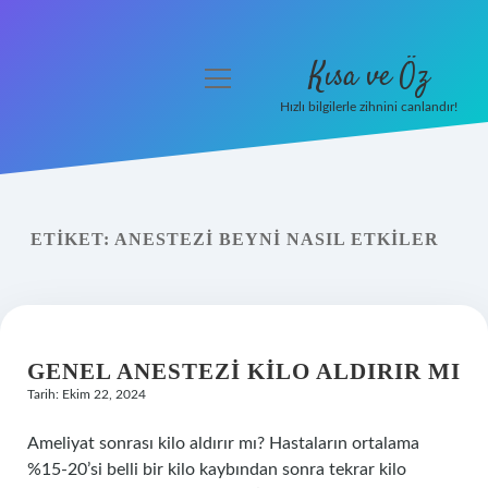
Kısa ve Öz
menüyü
aç
Hızlı bilgilerle zihnini canlandır!
Anasayfa
Gizlilik Politikası
ETIKET:
ANESTEZI BEYNI NASIL ETKILER
Yasal Uyarı
Hakkımızda
GENEL ANESTEZI KILO ALDIRIR MI
Tarih: Ekim 22, 2024
Ameliyat sonrası kilo aldırır mı? Hastaların ortalama
%15-20’si belli bir kilo kaybından sonra tekrar kilo