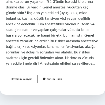
almakta sorun yaşarken, %2-3’ünün ise eski kilolarına
dönme olasılığı vardır. Genel anestezi vücuttan kaç
günde atılır? İlaçların yan etkileri (uyuşukluk, mide
bulantısı, kusma, düşük tansiyon vb.) yaygın değildir
ancak beklenebilir. Tüm anestezikler vücudunuzdan 24
saat içinde atılır ve yapılan çalışmalar vücutta kalıcı
hasara yol açacak herhangi bir etki bulmamıştır. Genel
anestezi zararları nelerdir? Bu riskler arasında anesteziye
bağlı alerjik reaksiyonlar, kanama, enfeksiyonlar, akciğer
sorunları ve dolaşım sorunları yer alabilir. Bu riskleri
azaltmak için gerekli önlemler alınır. Narkozun vücuda
yan etkileri nelerdir? Anestezinin etkileri şu şekillerde…
Genel
Devamını okuyun
Yorum Bırak
Anestezi
Kilo
Aldırır
Mı