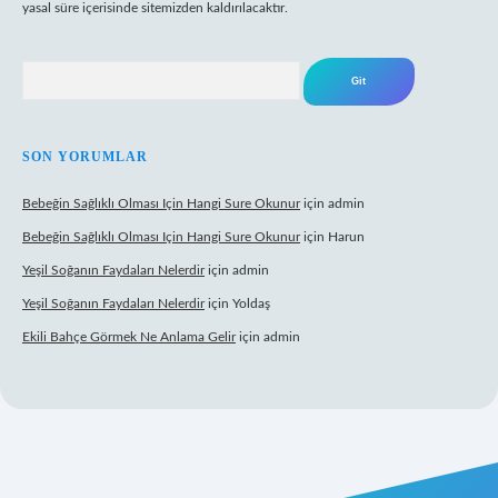
yasal süre içerisinde sitemizden kaldırılacaktır.
Arama
SON YORUMLAR
Bebeğin Sağlıklı Olması Için Hangi Sure Okunur
için
admin
Bebeğin Sağlıklı Olması Için Hangi Sure Okunur
için
Harun
Yeşil Soğanın Faydaları Nelerdir
için
admin
Yeşil Soğanın Faydaları Nelerdir
için
Yoldaş
Ekili Bahçe Görmek Ne Anlama Gelir
için
admin
ww.betexper.xyz/