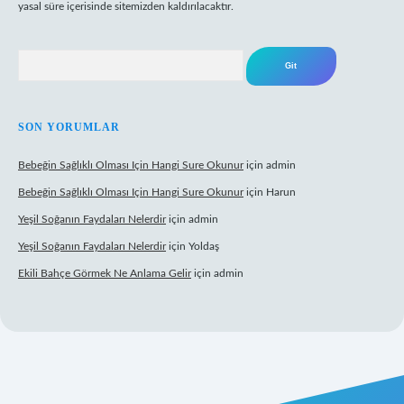
yasal süre içerisinde sitemizden kaldırılacaktır.
Arama
SON YORUMLAR
Bebeğin Sağlıklı Olması Için Hangi Sure Okunur
için
admin
Bebeğin Sağlıklı Olması Için Hangi Sure Okunur
için
Harun
Yeşil Soğanın Faydaları Nelerdir
için
admin
Yeşil Soğanın Faydaları Nelerdir
için
Yoldaş
Ekili Bahçe Görmek Ne Anlama Gelir
için
admin
ino
vdcasino giriş
https://www.betexper.xyz/