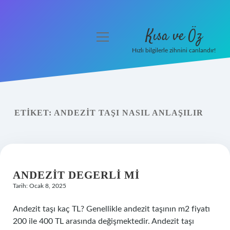
Kısa ve Öz
menüyü
aç
Hızlı bilgilerle zihnini canlandır!
Anasayfa
Gizlilik Politikası
ETIKET:
ANDEZIT TAŞI NASIL ANLAŞILIR
Yasal Uyarı
Hakkımızda
ANDEZIT DEGERLI MI
Tarih: Ocak 8, 2025
Andezit taşı kaç TL? Genellikle andezit taşının m2 fiyatı
200 ile 400 TL arasında değişmektedir. Andezit taşı