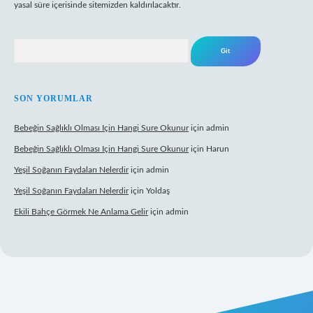
yasal süre içerisinde sitemizden kaldırılacaktır.
Arama
SON YORUMLAR
Bebeğin Sağlıklı Olması Için Hangi Sure Okunur
için
admin
Bebeğin Sağlıklı Olması Için Hangi Sure Okunur
için
Harun
Yeşil Soğanın Faydaları Nelerdir
için
admin
Yeşil Soğanın Faydaları Nelerdir
için
Yoldaş
Ekili Bahçe Görmek Ne Anlama Gelir
için
admin
ww.betexper.xyz/