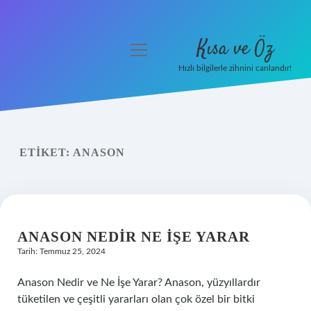
Kısa ve Öz
menüyü
aç
Hızlı bilgilerle zihnini canlandır!
Anasayfa
Gizlilik Politikası
ETIKET:
ANASON
Yasal Uyarı
Hakkımızda
ANASON NEDIR NE IŞE YARAR
Tarih: Temmuz 25, 2024
Anason Nedir ve Ne İşe Yarar? Anason, yüzyıllardır
tüketilen ve çeşitli yararları olan çok özel bir bitki