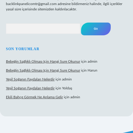
backlinkpanelicomtr@gmail.com
adresine bildirmeniz halinde, ilgili içerikler
yasal süre içerisinde sitemizden kaldırılacaktır.
Arama
SON YORUMLAR
Bebeğin Sağlıklı Olması Için Hangi Sure Okunur
için
admin
Bebeğin Sağlıklı Olması Için Hangi Sure Okunur
için
Harun
Yeşil Soğanın Faydaları Nelerdir
için
admin
Yeşil Soğanın Faydaları Nelerdir
için
Yoldaş
Ekili Bahçe Görmek Ne Anlama Gelir
için
admin