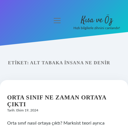
Kısa ve Öz
menüyü
aç
Hızlı bilgilerle zihnini canlandır!
Anasayfa
Gizlilik Politikası
ETIKET:
ALT TABAKA INSANA NE DENIR
Yasal Uyarı
Hakkımızda
ORTA SINIF NE ZAMAN ORTAYA
ÇIKTI
Tarih: Ekim 19, 2024
Orta sınıf nasıl ortaya çıktı? Marksist teori ayrıca