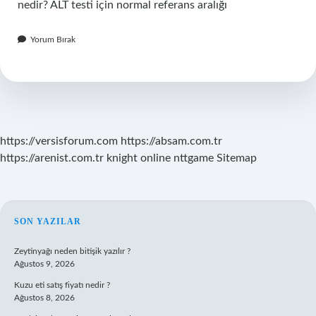
nedir? ALT testi için normal referans aralığı
Yorum Bırak
https://versisforum.com
https://absam.com.tr
https://arenist.com.tr
knight online
nttgame
Sitemap
SIDEBAR
SON YAZILAR
Zeytinyağı neden bitişik yazılır ?
Ağustos 9, 2026
Kuzu eti satış fiyatı nedir ?
Ağustos 8, 2026