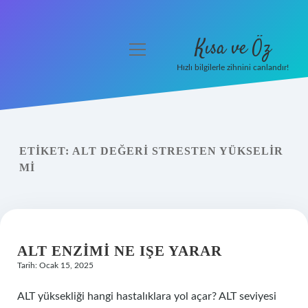
Kısa ve Öz
menüyü
aç
Hızlı bilgilerle zihnini canlandır!
Anasayfa
Gizlilik Politikası
ETIKET:
ALT DEĞERI STRESTEN YÜKSELIR
Yasal Uyarı
MI
Hakkımızda
ALT ENZIMI NE IŞE YARAR
Tarih: Ocak 15, 2025
ALT yüksekliği hangi hastalıklara yol açar? ALT seviyesi