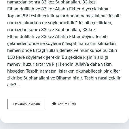
namazdan sonra 33 kez Subhanallah, 33 kez
Elhamdülillah ve 33 kez Allahu Ekber diyerek kılınır.
Toplam 99 tesbih çekilir ve ardından namaz kılınır. Tespih
namazı kılınırken ne söylenmelidir? Tespih çekilirken,
namazdan sonra 33 kez Subhanallah, 33 kez
Elhamdülillah ve 33 kez Allahu Ekber deyin. Tesbih
çekmeden önce ne söylenir? Tespih namazını kılmadan
hemen önce Estağfirullah demek ve mümkünse bu zikri
100 kere söylemek gerekir. Bu şekilde kişinin aldığı
manevi huzur artar ve kişi kendini Allah’a daha yakın
hisseder. Tespih namazını kılarken okunabilecek bir diğer
zikir ise Subhanallahi ve Bihamdihi’dir. Tesbih nasıl çekilir
elle?…
Tesbih
Devamını okuyun
Yorum Bırak
Çekerken
Ne
Çekilir