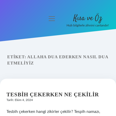
Kısa ve Öz
menüyü
aç
Hızlı bilgilerle zihnini canlandır!
Anasayfa
Gizlilik Politikası
ETIKET:
ALLAHA DUA EDERKEN NASIL DUA
Yasal Uyarı
ETMELIYIZ
Hakkımızda
TESBIH ÇEKERKEN NE ÇEKILIR
Tarih: Ekim 4, 2024
Tesbih çekerken hangi zikirler çekilir? Tespih namazı,