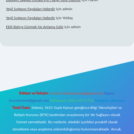
Bebeğin Sağlıklı Olması Için Hangi Sure Okunur
için
Harun
Yeşil Soğanın Faydaları Nelerdir
için
admin
Yeşil Soğanın Faydaları Nelerdir
için
Yoldaş
Ekili Bahçe Görmek Ne Anlama Gelir
için
admin
.betexper.xyz/
Reklam ve İletişim:
E-mail:
backlinkpaneli@gmail.com
Teams:
forumhizmeti@gmail.com
Whatsapp: 0262 606 0 726
Telegram: @karabul
Yasal Uyarı:
Sitemiz, 5651 Sayılı Kanun gereğince Bilgi Teknolojileri ve
İletişim Kurumu (BTK) tarafından onaylanmış bir Yer Sağlayıcı olarak
hizmet vermektedir. Bu nedenle, sitedeki içerikleri proaktif olarak
denetleme veya araştırma yükümlülüğümüz bulunmamaktadır. Ancak,