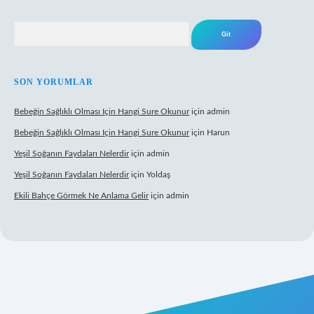
Arama
SON YORUMLAR
Bebeğin Sağlıklı Olması Için Hangi Sure Okunur
için
admin
Bebeğin Sağlıklı Olması Için Hangi Sure Okunur
için
Harun
Yeşil Soğanın Faydaları Nelerdir
için
admin
Yeşil Soğanın Faydaları Nelerdir
için
Yoldaş
Ekili Bahçe Görmek Ne Anlama Gelir
için
admin
w.betexper.xyz/