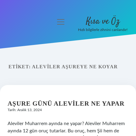
Kısa ve Öz
menüyü
aç
Hızlı bilgilerle zihnini canlandır!
Anasayfa
Gizlilik Politikası
ETIKET:
ALEVILER AŞUREYE NE KOYAR
Yasal Uyarı
Hakkımızda
AŞURE GÜNÜ ALEVILER NE YAPAR
Tarih: Aralık 13, 2024
Aleviler Muharrem ayında ne yapar? Aleviler Muharrem
ayında 12 gün oruç tutarlar. Bu oruç, hem Şii hem de