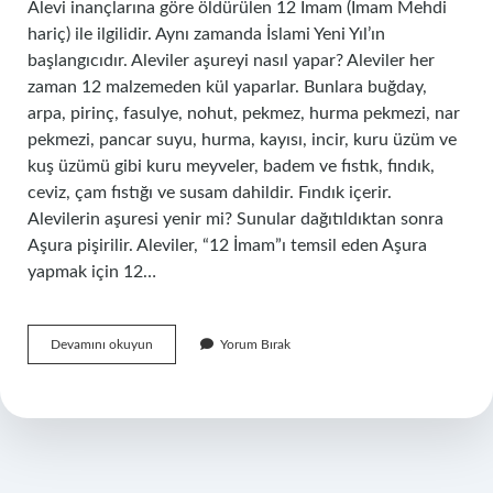
Alevi inançlarına göre öldürülen 12 İmam (İmam Mehdi
hariç) ile ilgilidir. Aynı zamanda İslami Yeni Yıl’ın
başlangıcıdır. Aleviler aşureyi nasıl yapar? Aleviler her
zaman 12 malzemeden kül yaparlar. Bunlara buğday,
arpa, pirinç, fasulye, nohut, pekmez, hurma pekmezi, nar
pekmezi, pancar suyu, hurma, kayısı, incir, kuru üzüm ve
kuş üzümü gibi kuru meyveler, badem ve fıstık, fındık,
ceviz, çam fıstığı ve susam dahildir. Fındık içerir.
Alevilerin aşuresi yenir mi? Sunular dağıtıldıktan sonra
Aşura pişirilir. Aleviler, “12 İmam”ı temsil eden Aşura
yapmak için 12…
Aşure
Devamını okuyun
Yorum Bırak
Günü
Aleviler
Ne
Yapar