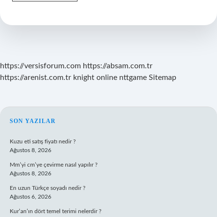
Suresi
55
Ayete
Göre
Dua
Ederken
Nelere
Dikkat
https://versisforum.com
https://absam.com.tr
Etmeliyiz
https://arenist.com.tr
knight online
nttgame
Sitemap
SIDEBAR
SON YAZILAR
Kuzu eti satış fiyatı nedir ?
Ağustos 8, 2026
Mm’yi cm’ye çevirme nasıl yapılır ?
Ağustos 8, 2026
En uzun Türkçe soyadı nedir ?
Ağustos 6, 2026
Kur’an’ın dört temel terimi nelerdir ?