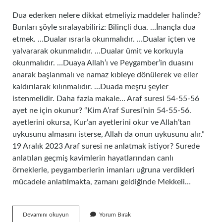
Dua ederken nelere dikkat etmeliyiz maddeler halinde?
Bunları şöyle sıralayabiliriz: Bilinçli dua. …İnançla dua
etmek. …Dualar ısrarla okunmalıdır. …Dualar içten ve
yalvararak okunmalıdır. …Dualar ümit ve korkuyla
okunmalıdır. …Duaya Allah’ı ve Peygamber’in duasını
anarak başlanmalı ve namaz kıbleye dönülerek ve eller
kaldırılarak kılınmalıdır. …Duada meşru şeyler
istenmelidir. Daha fazla makale… Araf suresi 54-55-56
ayet ne için okunur? “Kim A’raf Suresi’nin 54-55-56.
ayetlerini okursa, Kur’an ayetlerini okur ve Allah’tan
uykusunu almasını isterse, Allah da onun uykusunu alır.”
19 Aralık 2023 Araf suresi ne anlatmak istiyor? Surede
anlatılan geçmiş kavimlerin hayatlarından canlı
örneklerle, peygamberlerin imanları uğruna verdikleri
mücadele anlatılmakta, zamanı geldiğinde Mekkeli…
Araf
Devamını okuyun
Yorum Bırak