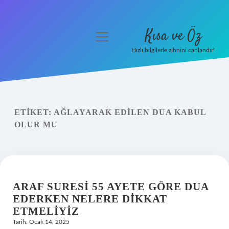
Kısa ve Öz
menüyü
aç
Hızlı bilgilerle zihnini canlandır!
Anasayfa
Gizlilik Politikası
ETIKET:
AĞLAYARAK EDILEN DUA KABUL
Yasal Uyarı
OLUR MU
Hakkımızda
ARAF SURESI 55 AYETE GÖRE DUA
EDERKEN NELERE DIKKAT
ETMELIYIZ
Tarih: Ocak 14, 2025