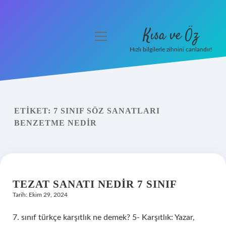
Kısa ve Öz
menüyü
aç
Hızlı bilgilerle zihnini canlandır!
Anasayfa
Gizlilik Politikası
ETIKET:
7 SINIF SÖZ SANATLARI
Yasal Uyarı
BENZETME NEDIR
Hakkımızda
TEZAT SANATI NEDIR 7 SINIF
Tarih: Ekim 29, 2024
7. sınıf türkçe karşıtlık ne demek? 5- Karşıtlık: Yazar,