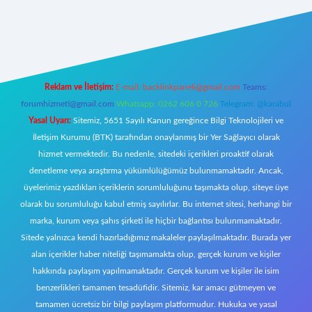
w.betexper.xyz/
Reklam ve İletişim:
E-mail:
backlinkpaneli@gmail.com
Teams:
forumhizmeti@gmail.com
Whatsapp: 0262 606 0 726
Telegram: @karabul
Yasal Uyarı:
Sitemiz, 5651 Sayılı Kanun gereğince Bilgi Teknolojileri ve
İletişim Kurumu (BTK) tarafından onaylanmış bir Yer Sağlayıcı olarak
hizmet vermektedir. Bu nedenle, sitedeki içerikleri proaktif olarak
denetleme veya araştırma yükümlülüğümüz bulunmamaktadır. Ancak,
üyelerimiz yazdıkları içeriklerin sorumluluğunu taşımakta olup, siteye üye
olarak bu sorumluluğu kabul etmiş sayılırlar. Bu internet sitesi, herhangi bir
marka, kurum veya şahıs şirketi ile hiçbir bağlantısı bulunmamaktadır.
Sitede yalnızca kendi hazırladığımız makaleler paylaşılmaktadır. Burada yer
alan içerikler haber niteliği taşımamakta olup, gerçek kurum ve kişiler
hakkında paylaşım yapılmamaktadır. Gerçek kurum ve kişiler ile isim
benzerlikleri tamamen tesadüfidir. Sitemiz, kar amacı gütmeyen ve
tamamen ücretsiz bir bilgi paylaşım platformudur. Hukuka ve yasal