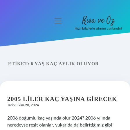
Kısa ve Öz
menüyü
aç
Hızlı bilgilerle zihnini canlandır!
Anasayfa
Gizlilik Politikası
ETIKET:
6 YAŞ KAÇ AYLIK OLUYOR
Yasal Uyarı
Hakkımızda
2005 LILER KAÇ YAŞINA GIRECEK
Tarih: Ekim 20, 2024
2006 doğumlu kaç yaşında olur 2024? 2006 yılında
neredeyse reşit olanlar, yukarıda da belirttiğimiz gibi