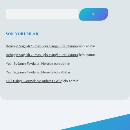
Arama
SON YORUMLAR
Bebeğin Sağlıklı Olması Için Hangi Sure Okunur
için
admin
Bebeğin Sağlıklı Olması Için Hangi Sure Okunur
için
Harun
Yeşil Soğanın Faydaları Nelerdir
için
admin
Yeşil Soğanın Faydaları Nelerdir
için
Yoldaş
Ekili Bahçe Görmek Ne Anlama Gelir
için
admin
w.betexper.xyz/