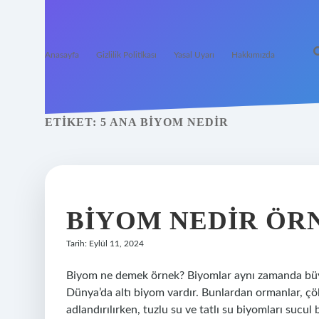
Anasayfa
Gizlilik Politikası
Yasal Uyarı
Hakkımızda
ETIKET:
5 ANA BIYOM NEDIR
BIYOM NEDIR ÖR
Tarih: Eylül 11, 2024
Biyom ne demek örnek? Biyomlar aynı zamanda büyük
Dünya’da altı biyom vardır. Bunlardan ormanlar, çöll
adlandırılırken, tuzlu su ve tatlı su biyomları sucu