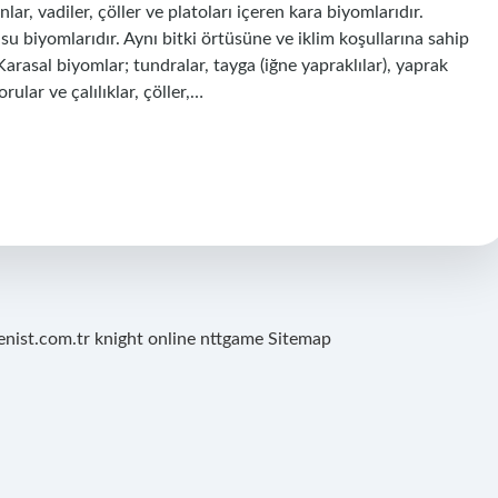
r, vadiler, çöller ve platoları içeren kara biyomlarıdır.
 su biyomlarıdır. Aynı bitki örtüsüne ve iklim koşullarına sahip
arasal biyomlar; tundralar, tayga (iğne yapraklılar), yaprak
ular ve çalılıklar, çöller,…
renist.com.tr
knight online
nttgame
Sitemap