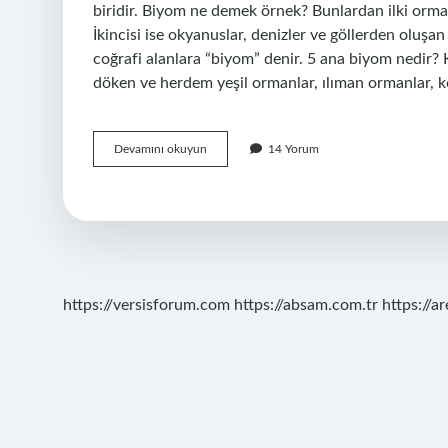
biridir. Biyom ne demek örnek? Bunlardan ilki ormanla
İkincisi ise okyanuslar, denizler ve göllerden oluşan
coğrafi alanlara “biyom” denir. 5 ana biyom nedir? K
döken ve herdem yeşil ormanlar, ılıman ormanlar, kor
Biyom
Devamını okuyun
14 Yorum
Nedir
Örnek
Veriniz
https://versisforum.com
https://absam.com.tr
https://a