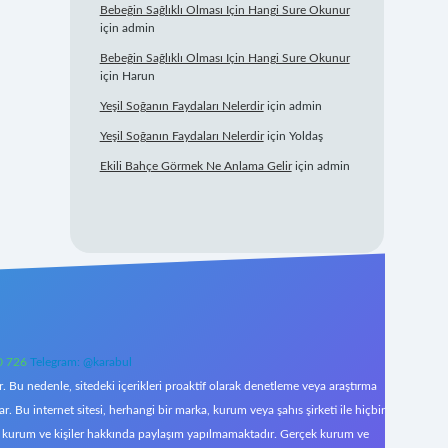
Bebeğin Sağlıklı Olması Için Hangi Sure Okunur
için
admin
Bebeğin Sağlıklı Olması Için Hangi Sure Okunur
için
Harun
Yeşil Soğanın Faydaları Nelerdir
için
admin
Yeşil Soğanın Faydaları Nelerdir
için
Yoldaş
Ekili Bahçe Görmek Ne Anlama Gelir
için
admin
0 726
Telegram: @karabul
 Bu nedenle, sitedeki içerikleri proaktif olarak denetleme veya araştırma
Bu internet sitesi, herhangi bir marka, kurum veya şahıs şirketi ile hiçbir
çek kurum ve kişiler hakkında paylaşım yapılmamaktadır. Gerçek kurum ve