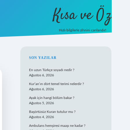
Kısa ve Öz
Hızlı bilgilerle zihnini canlandır!
ilbet
vd casino
vdcasino giriş
http
SIDEBAR
SON YAZILAR
En uzun Türkçe soyadı nedir ?
Ağustos 6, 2026
Kur’an’ın dört temel terimi nelerdir ?
Ağustos 6, 2026
Ayak için hangi bölüm bakar ?
Ağustos 5, 2026
Başörtüsüz Kuran tutulur mu ?
Ağustos 4, 2026
Ambulans hemşiresi maaşı ne kadar ?