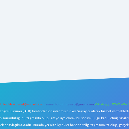
l:
backlinkpaneli@gmail.com
Teams:
forumhizmeti@gmail.com
Whatsapp: 0262 606 
letişim Kurumu (BTK) tarafından onaylanmış bir Yer Sağlayıcı olarak hizmet vermektedir.
orumluluğunu taşımakta olup, siteye üye olarak bu sorumluluğu kabul etmiş sayılırlar. 
eler paylaşılmaktadır. Burada yer alan içerikler haber niteliği taşımamakta olup, ger